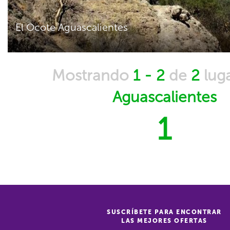
El Ocote Aguascalientes
Mostrando
1 - 2
de
2
lug
Aguascalientes
1
SUSCRÍBETE PARA ENCONTRAR
LAS MEJORES OFERTAS