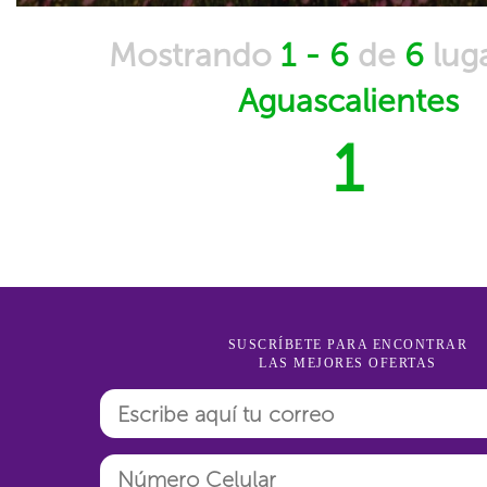
Mostrando
1 - 6
de
6
lug
Aguascalientes
1
SUSCRÍBETE PARA ENCONTRAR
LAS MEJORES OFERTAS