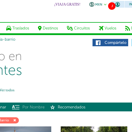
¡VIAJA GRATIS!
I
MXN
3
Traslados
Destinos
Circuitos
Vuelos
ia-barrio
Compártelo
o en
ntes
Ver todos
nar
Por Nombre
Recomendados
Barrio