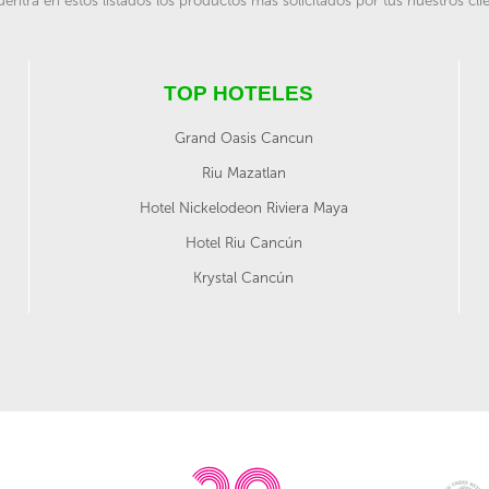
entra en estos listados los productos más solicitados por tus nuestros cli
TOP HOTELES
Grand Oasis Cancun
Riu Mazatlan
Hotel Nickelodeon Riviera Maya
Hotel Riu Cancún
Krystal Cancún