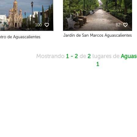
100
82
Jardín de San Marcos Aguascalientes
tro de Aguascalientes
Mostrando
1 - 2
de
2
lugares de
Aguas
1