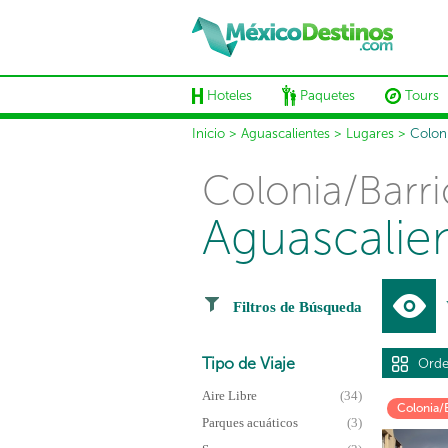
Hoteles
Paquetes
Tours
Inicio
>
Aguascalientes
>
Lugares
>
Colon
Colonia/Barri
Aguascalie
Filtros de Búsqueda
Tipo de Viaje
Orde
Aire Libre
(34)
Colonia/
Parques acuáticos
(3)