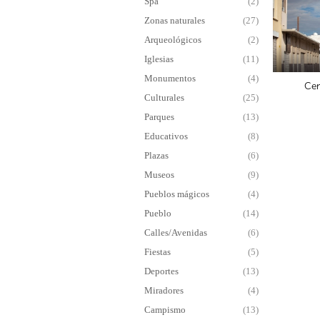
Spa
(2)
Zonas naturales
(27)
Arqueológicos
(2)
Iglesias
(11)
Monumentos
(4)
Cen
Culturales
(25)
Parques
(13)
Educativos
(8)
Plazas
(6)
Museos
(9)
Pueblos mágicos
(4)
Pueblo
(14)
Calles/Avenidas
(6)
Fiestas
(5)
Deportes
(13)
Miradores
(4)
Campismo
(13)