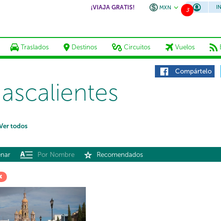
¡VIAJA GRATIS!
I
MXN
3
Traslados
Destinos
Circuitos
Vuelos
Compártelo
ascalientes
Ver todos
nar
Por Nombre
Recomendados