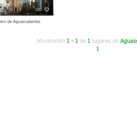
100
tro de Aguascalientes
Mostrando
1 - 1
de
1
lugares de
Aguasc
1