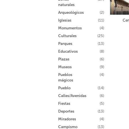
naturales
Arqueológicos
(2)
Iglesias
(11)
Cen
Monumentos
(4)
Culturales
(25)
Parques
(13)
Educativos
(8)
Plazas
(6)
Museos
(9)
Pueblos
(4)
mágicos
Pueblo
(14)
Calles/Avenidas
(6)
Fiestas
(5)
Deportes
(13)
Miradores
(4)
Campismo
(13)