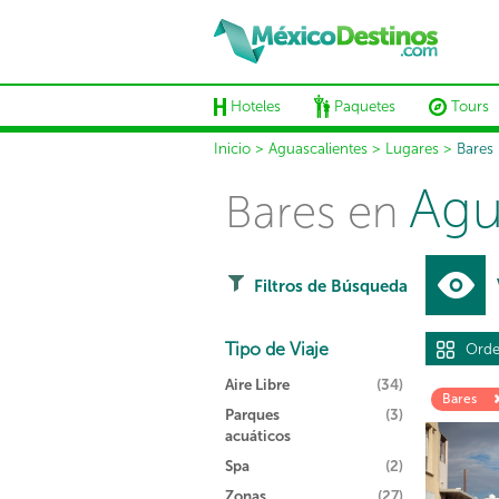
Hoteles
Paquetes
Tours
Inicio
>
Aguascalientes
>
Lugares
>
Bares
Agu
Bares en
Filtros de Búsqueda
Tipo de Viaje
Orde
Aire Libre
(34)
Bares
Parques
(3)
acuáticos
Spa
(2)
Zonas
(27)