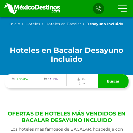
Inicio
Hoteles
Hoteles en Bacalar
Desayuno Incluido
Hoteles en Bacalar Desayuno
Incluido
LLEGADA
SALIDA
Pax
Buscar
2
OFERTAS DE HOTELES MÁS VENDIDOS EN
BACALAR DESAYUNO INCLUIDO
Los hoteles más famosos de BACALAR, hospedaje con