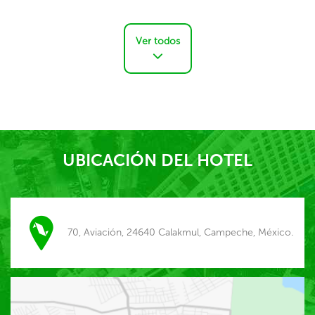
Ver todos
UBICACIÓN DEL HOTEL
70, Aviación, 24640 Calakmul, Campeche, México.