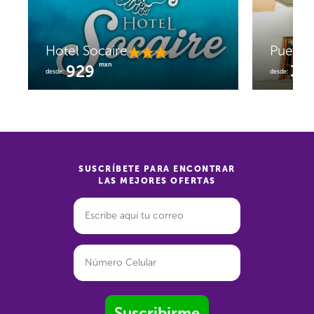
Hotel Socaire
Puerto
mxn
929
30
desde:
desde:
SUSCRÍBETE PARA ENCONTRAR
LAS MEJORES OFERTAS
Suscribirme