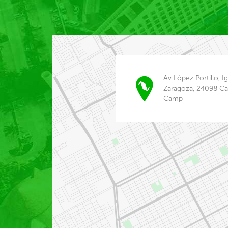
Av López Portillo, I
Zaragoza, 24098 C
Camp