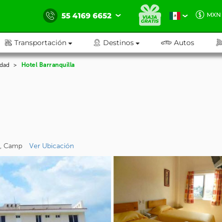
55 4169 6652
MXN
Transportación
Destinos
Autos
dad
Hotel Barranquilla
he, Camp
Ver Ubicación