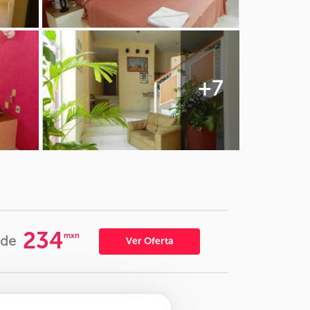
+7
234
mxn
de
Ver Oferta