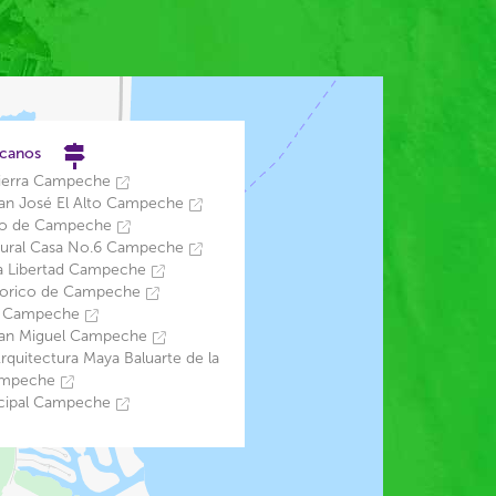
rcanos
Tierra Campeche
San José El Alto Campeche
uo de Campeche
tural Casa No.6 Campeche
la Libertad Campeche
torico de Campeche
de Campeche
San Miguel Campeche
quitectura Maya Baluarte de la
ampeche
ncipal Campeche