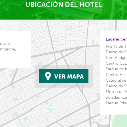
UBICACIÓN DEL HOTEL
Lugares ce
gnacio
Puerta de 
ampeche,
Fuerte de 
Faro Antig
Centro Cul
Parque de 
Centro His
Catedral 
Fuerte de 
Museo de Ar
Soledad C
Parque Pri