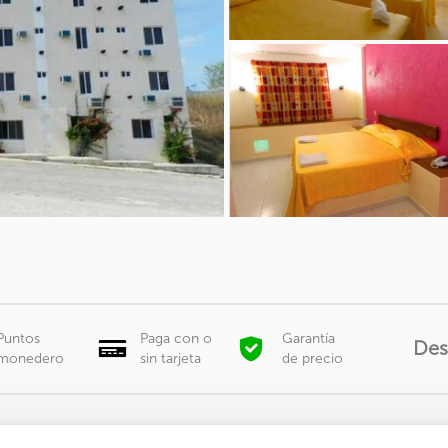
Puntos
Paga con o
Garantía
Des
monedero
sin tarjeta
de precio