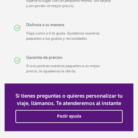
Aparta tu lugar con un pequeño monto. Sin tarjeta
y sin perder el mejor precio.
Disfruta a tu manera
Viaja como a ti te gusta. Ajustamos nuestros
paquetes a tus gustos y necesidades.
Garantía de precios
Si encuentras nuestros paquetes a un mejor
precio, te igualamos la oferta.
Si tienes preguntas o quieres personalizar tu
viaje, llámanos. Te atenderemos al instante
Pedir ayuda