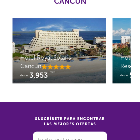
CANCÚN
Hotel Royal Solaris
Hotel 
Cancún
Resort
mxn
3,953
5,
desde:
desde:
SUSCRÍBETE PARA ENCONTRAR
LAS MEJORES OFERTAS