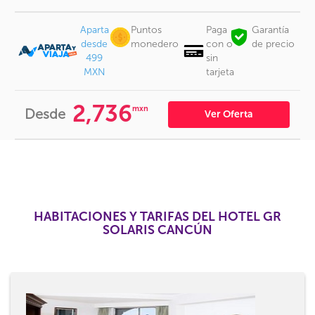
Aparta
Puntos
Paga
Garantía
desde
monedero
con o
de precio
499
sin
MXN
tarjeta
2,736
mxn
Desde
Ver Oferta
HABITACIONES Y TARIFAS DEL HOTEL GR
SOLARIS CANCÚN