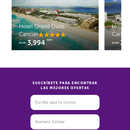
Hotel Grand Oasis
Hotel R
Cancún
Cancú
mxn
3,994
3,
desde:
desde:
SUSCRÍBETE PARA ENCONTRAR
LAS MEJORES OFERTAS