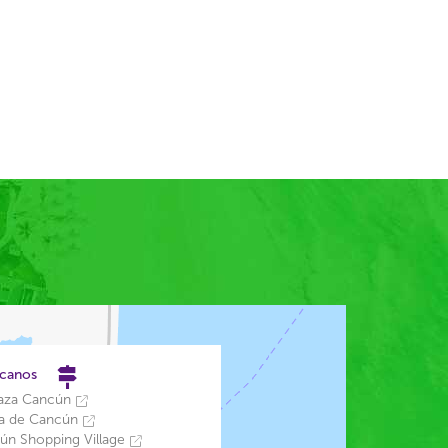
rcanos
laza Cancún
a de Cancún
cún Shopping Village