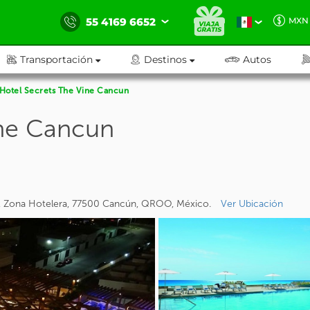
55 4169 6652
MXN
Transportación
Destinos
Autos
Hotel Secrets The Vine Cancun
ine Cancun
8, Zona Hotelera, 77500 Cancún, QROO, México.
Ver Ubicación