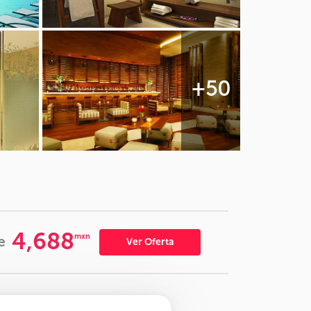
+50
4,688
mxn
e
Ver Oferta