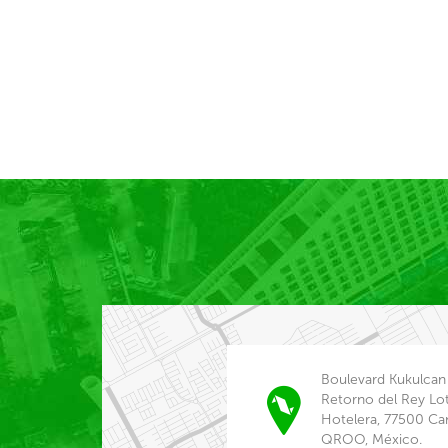
Boulevard Kukulcan
Retorno del Rey Lo
Hotelera, 77500 Ca
QROO, México.