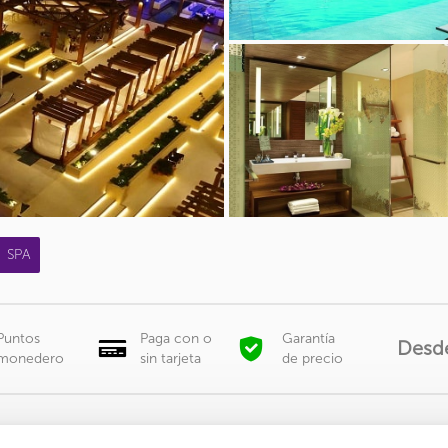
SPA
Puntos
Paga con o
Garantía
Desd
monedero
sin tarjeta
de precio