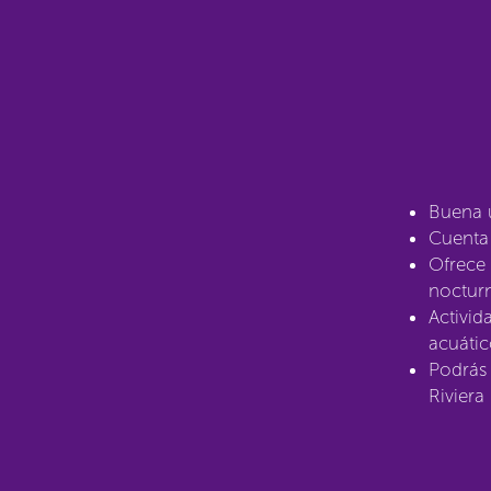
Buena u
Cuenta 
Ofrece 
nocturn
Activid
acuátic
Podrás 
Riviera