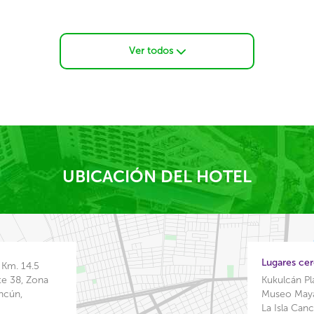
Ver todos
UBICACIÓN DEL HOTEL
Lugares ce
 Km. 14.5
te 38, Zona
Kukulcán P
ncún,
Museo May
La Isla Can