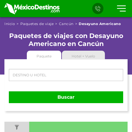
Inicio
Paquetes de viaje
Cancún
Desayuno Americano
Paquetes de viajes con Desayuno
Americano en Cancún
Paquete
Hotel + Vuelo
Buscar