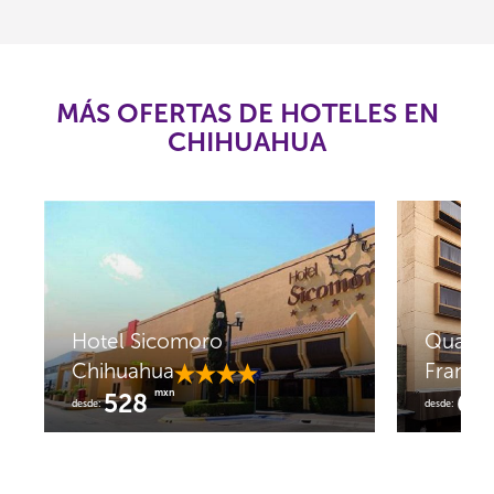
MÁS OFERTAS DE HOTELES EN
CHIHUAHUA
Hotel Sicomoro
Qualit
Chihuahua
Franci
mxn
528
67
desde:
desde: