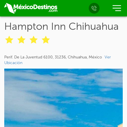
Hampton Inn Chihuahua
Perif. De La Juventud 6100, 31236, Chihuahua, México
Ver
Ubicación