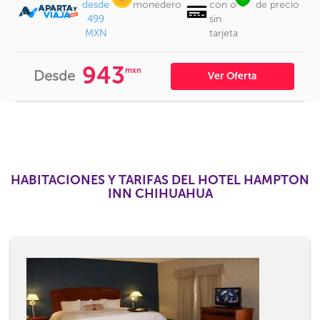
desde
monedero
con o
de precio
499
sin
MXN
tarjeta
943
mxn
Desde
Ver Oferta
HABITACIONES Y TARIFAS DEL HOTEL HAMPTON
INN CHIHUAHUA