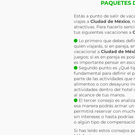
PAQUETES D
Estás a punto de salir de va
viajes a
Ciudad de México
, 
atractivas. Para hacerlo sen
tus siguientes vacaciones a
C
Lo primero que debes defin
quién viajarás, si en pareja,
vacacional a
Ciudad de Méx
juegos; si es en pareja es po
es importante pensar en esco
Segundo punto es ¿Qué tipo
fundamental para definir el 
parte de las actividades que 
alimentos o con desayuno inc
actividades dentro del hotel 
al alcance de tus manos.
El tercer consejo es analiz
esa manera podrás armar un p
permitirá reservar con much
sin intereses o hasta podrías
o algún tipo de compensació
Si has leído estos consejos p