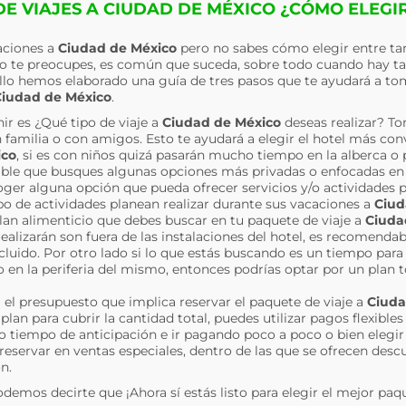
E VIAJES A CIUDAD DE MÉXICO ¿CÓMO ELEGI
caciones a
Ciudad de México
pero no sabes cómo elegir entre ta
no te preocupes, es común que suceda, sobre todo cuando hay t
cillo hemos elaborado una guía de tres pasos que te ayudará a to
iudad de México
.
ir es ¿Qué tipo de viaje a
Ciudad de México
deseas realizar? 
 en familia o con amigos. Esto te ayudará a elegir el hotel más co
ico
, si es con niños quizá pasarán mucho tiempo en la alberca o 
sible que busques algunas opciones más privadas o enfocadas en a
ger alguna opción que pueda ofrecer servicios y/o actividades pa
 de actividades planean realizar durante sus vacaciones a
Ciud
plan alimenticio que debes buscar en tu paquete de viaje a
Ciuda
realizarán son fuera de las instalaciones del hotel, es recomenda
luido. Por otro lado si lo que estás buscando es un tiempo para 
o en la periferia del mismo, entonces podrías optar por un plan 
a el presupuesto que implica reservar el paquete de viaje a
Ciuda
lan para cubrir la cantidad total, puedes utilizar pagos flexibl
o tiempo de anticipación e ir pagando poco a poco o bien eleg
 reservar en ventas especiales, dentro de las que se ofrecen desc
n.
odemos decirte que ¡Ahora sí estás listo para elegir el mejor paq