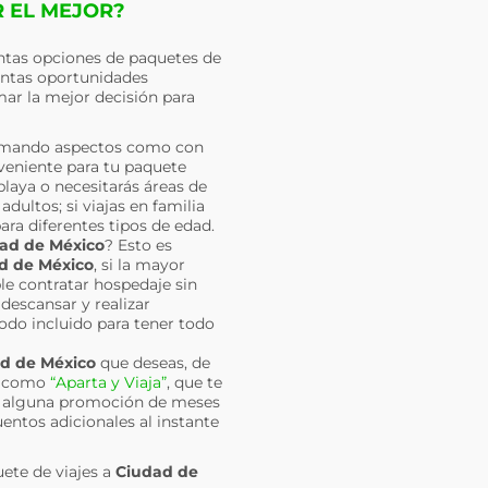
R EL MEJOR?
ntas opciones de paquetes de
antas oportunidades
mar la mejor decisión para
Tomando aspectos como con
nveniente para tu paquete
playa o necesitarás áreas de
dultos; si viajas en familia
ra diferentes tipos de edad.
ad de México
? Esto es
d de México
, si la mayor
ble contratar hospedaje sin
descansar y realizar
todo incluido para tener todo
d de México
que deseas, de
es como
“Aparta y Viaja”
, que te
ir alguna promoción de meses
uentos adicionales al instante
uete de viajes a
Ciudad de