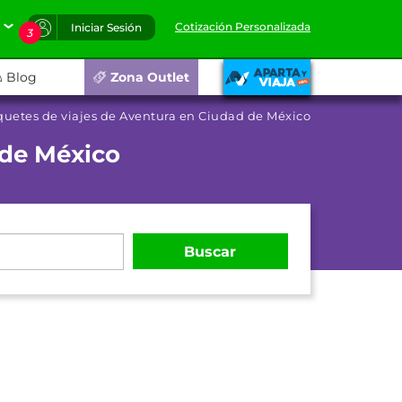
Cotización Personalizada
Iniciar Sesión
3
Blog
Zona Outlet
quetes de viajes de Aventura en Ciudad de México
 de México
Buscar