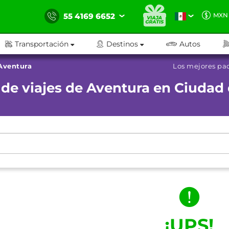
55 4169 6652
MXN
Transportación
Destinos
Autos
Aventura
Los mejores pa
de viajes de Aventura en Ciudad
¡UPS!