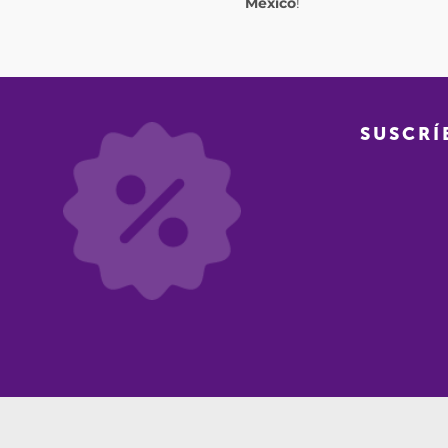
México
!
SUSCRÍ