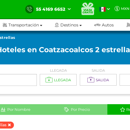
55 4169 6652
MXN
Transportación
Destinos
Autos
strellas
Hoteles en Coatzacoalcos 2 estrella
LLEGADA
SALIDA
LLEGADA
SALIDA
Por Nombre
Por Precio
R
llas