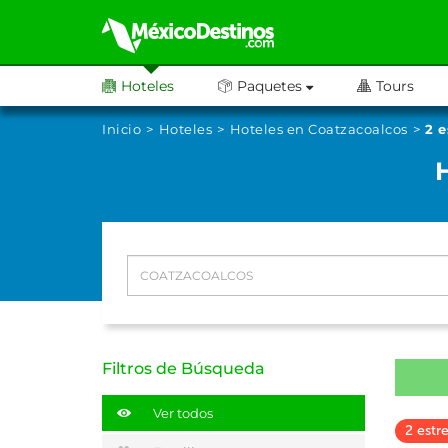
Hoteles
Paquetes
Tours
Inicio
Hoteles
Hoteles en Coatzacoalcos
2 e
Filtros de Búsqueda
Ver todos
2 estre