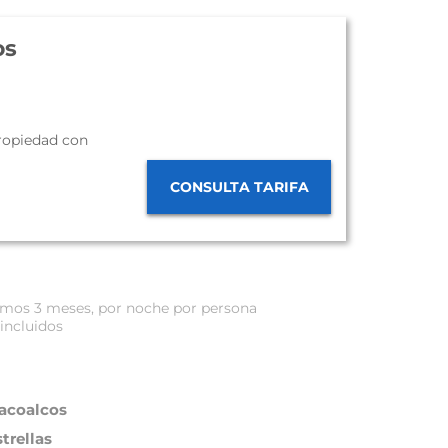
os
propiedad con
CONSULTA TARIFA
óximos 3 meses, por noche por persona
incluidos
acoalcos
strellas