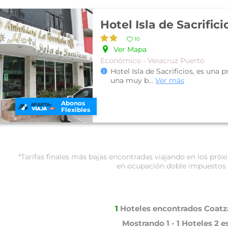
Hotel Isla de Sacrifici
10
Ver Mapa
Económico - Veracruz Puerto
Hotel Isla de Sacrificios, es una 
una muy b
...
Ver más
Abonos
Flexibles
*Tarifas finales más bajas encontradas viajando en los pr
en ocupación doble impuestos 
1
Hoteles encontrados
Coatz
Mostrando
1 - 1
Hoteles
2 e