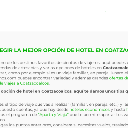
1
EGIR LA MEJOR OPCIÓN DE HOTEL EN COATZ
 uno de los destinos favoritos de cientos de viajeros, aquí puedes
iendas de artesanías y varias opciones de hoteles en
Coatzacoal
lizar, como por ejemplo si es un viaje familiar, en pareja, lunami
inos.com puedes encontrar variedad y además grandes
ofertas d
e viajes a Coatzacoalcos
.
r opción de hotel en
Coatzacoalcos
, aquí te damos unos tips 
el tipo de viaje que vas a realizar (familiar, en pareja, etc..) y la
puesto cuentas, ya que hay desde
hoteles económicos
y hasta
os el programa de
“Aparta y Viaja”
que te permite apartar tus v
co.
gas los puntos anteriores, considera si necesitas vuelos, traslado