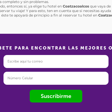
ea completo y sin problemas.
do, entonces sí, ya elige tu hotel en
Coatzacoalcos
que vaya de 
eservar tu viaje! Y para esto, ten en cuenta que si necesitas ayu
éste te apoyará de principio a fin al reservar tu hotel en
Coatza
BETE PARA ENCONTRAR LAS MEJORES 
Suscribirme