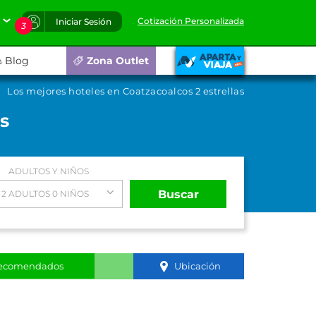
Cotización Personalizada
Iniciar Sesión
3
Blog
Zona Outlet
Los mejores hoteles en Coatzacoalcos 2 estrellas
s
ADULTOS Y NIÑOS
Buscar
2 ADULTOS 0 NIÑOS
ecomendados
Ubicación