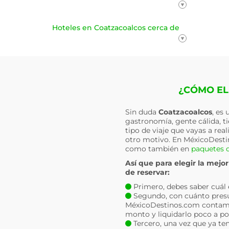
Hoteles en Coatzacoalcos cerca de
¿CÓMO EL
Sin duda
Coatzacoalcos
, es
gastronomía, gente cálida, t
tipo de viaje que vayas a rea
otro motivo. En MéxicoDest
como también en
paquetes d
Así que para elegir la mejo
de reservar:
Primero, debes saber cuál es 
Segundo, con cuánto presu
MéxicoDestinos.com contam
monto y liquidarlo poco a po
Tercero, una vez que ya ten