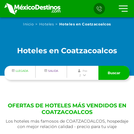
Inicio
Hoteles
Hoteles en Coatzacoalcos
Hoteles en Coatzacoalcos
LLEGADA
SALIDA
Pax
Buscar
2
OFERTAS DE HOTELES MÁS VENDIDOS EN
COATZACOALCOS
Los hoteles más famosos de COATZACOALCOS, hospedaje
con mejor relación calidad - precio para tu viaje