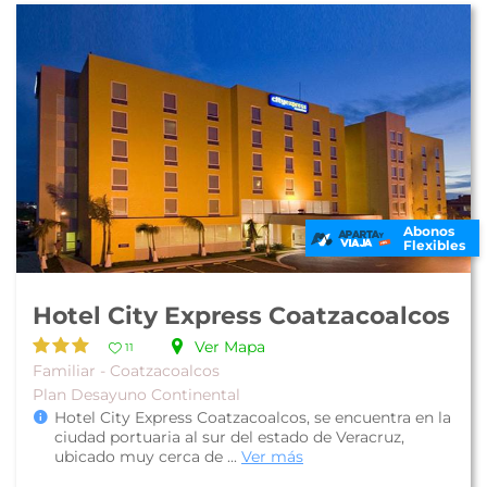
Abonos
Flexibles
Hotel City Express Coatzacoalcos
Ver Mapa
11
Familiar - Coatzacoalcos
Plan Desayuno Continental
Hotel City Express Coatzacoalcos, se encuentra en la
ciudad portuaria al sur del estado de Veracruz,
ubicado muy cerca de ...
Ver más