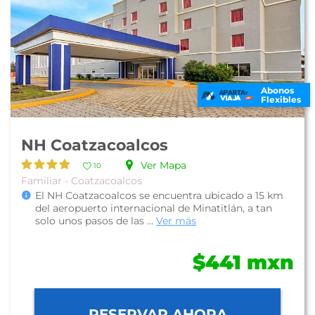
Abonos
Flexibles
NH Coatzacoalcos
Ver Mapa
10
Familiar - Coatzacoalcos
El NH Coatzacoalcos se encuentra ubicado a 15 km
del aeropuerto internacional de Minatitlán, a tan
solo unos pasos de las ...
Ver más
$441 mxn
RESERVAR AHORA