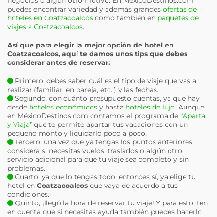
negocios o algún otro motivo. En MéxicoDestinos.com
puedes encontrar variedad y además grandes
ofertas de
hoteles en Coatzacoalcos
como también en
paquetes de
viajes a Coatzacoalcos
.
Así que para elegir la mejor opción de hotel en
Coatzacoalcos
, aquí te damos unos tips que debes
considerar antes de reservar:
Primero, debes saber cuál es el tipo de viaje que vas a
realizar (familiar, en pareja, etc..) y las fechas.
Segundo, con cuánto presupuesto cuentas, ya que hay
desde
hoteles económicos
y hasta
hoteles de lujo
. Aunque
en MéxicoDestinos.com contamos el programa de
“Aparta
y Viaja”
que te permite apartar tus vacaciones con un
pequeño monto y liquidarlo poco a poco.
Tercero, una vez que ya tengas los puntos anteriores,
considera si necesitas vuelos, traslados o algún otro
servicio adicional para que tu viaje sea completo y sin
problemas.
Cuarto, ya que lo tengas todo, entonces sí, ya elige tu
hotel en
Coatzacoalcos
que vaya de acuerdo a tus
condiciones.
Quinto, ¡llegó la hora de reservar tu viaje! Y para esto, ten
en cuenta que si necesitas ayuda también puedes hacerlo