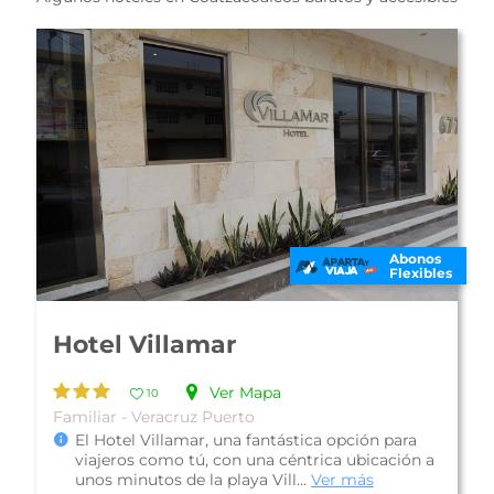
os
Abonos
bles
Flexibles
Hotel Isla de Sacrificios
Ver Mapa
10
Económico - Veracruz Puerto
Hotel Isla de Sacrificios, es una propiedad con
a
una muy buena ubicación a metros de la playa
y a 5 minutos del Acuario de ...
Ver más