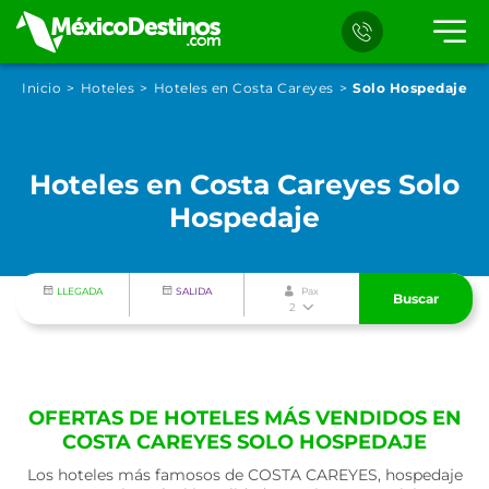
Inicio
Hoteles
Hoteles en Costa Careyes
Solo Hospedaje
Hoteles en Costa Careyes Solo
Hospedaje
LLEGADA
SALIDA
Pax
Buscar
2
OFERTAS DE HOTELES MÁS VENDIDOS EN
COSTA CAREYES SOLO HOSPEDAJE
Los hoteles más famosos de COSTA CAREYES, hospedaje