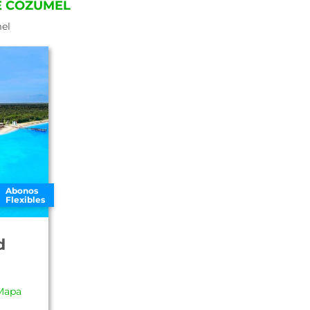
E COZUMEL
mel
Abonos
Flexibles
d
Mapa