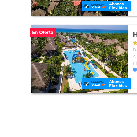
Abonos
Flexibles
En Oferta
H
De
A
P
Abonos
Flexibles