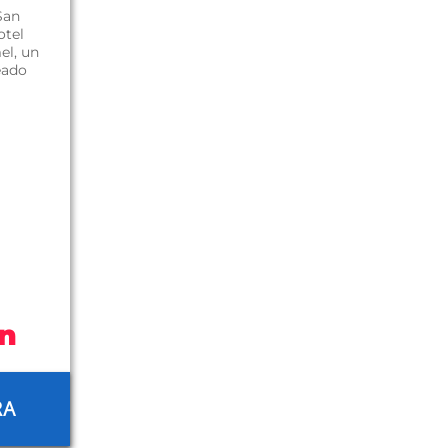
 San
otel
el, un
eado
n
RA