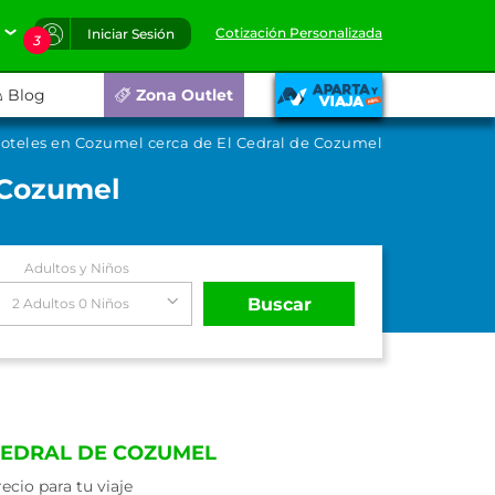
Cotización Personalizada
Iniciar Sesión
3
Blog
Zona Outlet
oteles en Cozumel cerca de El Cedral de Cozumel
 Cozumel
Adultos y Niños
Buscar
2 Adultos 0 Niños
CEDRAL DE COZUMEL
cio para tu viaje