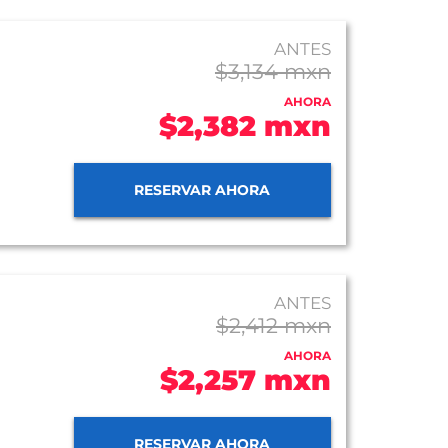
ANTES
$3,134 mxn
AHORA
$2,382 mxn
RESERVAR AHORA
ANTES
$2,412 mxn
AHORA
$2,257 mxn
RESERVAR AHORA