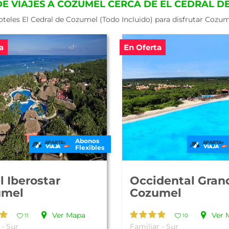
DE VIAJES A COZUMEL CERCA DE EL CEDRAL D
teles El Cedral de Cozumel (Todo Incluido) para disfrutar Cozu
a
En Oferta
Abonos
Flexibles
l Iberostar
Occidental Gran
umel
Cozumel
Ver Mapa
Ver 
11
10
 - Sur
Familiar - Sur