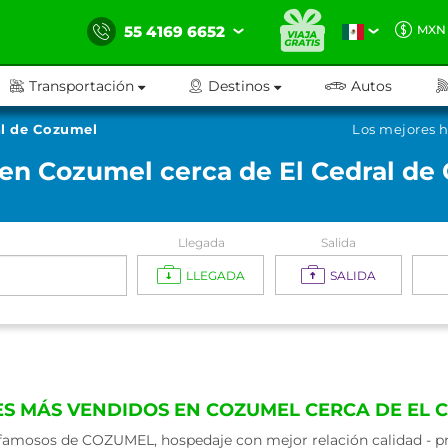
55 4169 6652
MXN
Transportación
Destinos
Autos
al de Cozumel
Los mejores h
 en Cozumel cerca de El Cedral de
Llegada
Salida
LLEGADA
SALIDA
ES MÁS VENDIDOS EN COZUMEL CERCA DE EL 
famosos de COZUMEL, hospedaje con mejor relación calidad - pre