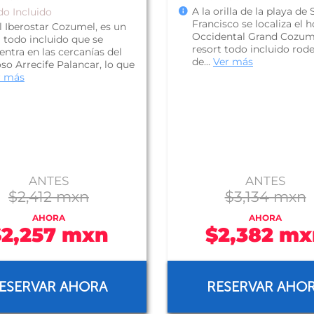
A la orilla de la playa de
do Incluido
Francisco se localiza el h
l Iberostar Cozumel, es un
Occidental Grand Cozum
 todo incluido que se
resort todo incluido rod
ntra en las cercanías del
de...
Ver más
so Arrecife Palancar, lo que
r más
ANTES
ANTES
$2,412 mxn
$3,134 mxn
AHORA
AHORA
$2,257 mxn
$2,382 mx
ESERVAR AHORA
RESERVAR AHO