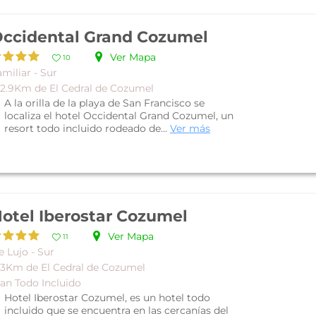
ccidental Grand Cozumel
Ver Mapa
10
miliar - Sur
 2.9Km de El Cedral de Cozumel
A la orilla de la playa de San Francisco se
localiza el hotel Occidental Grand Cozumel, un
resort todo incluido rodeado de...
Ver más
otel Iberostar Cozumel
Ver Mapa
11
 Lujo - Sur
 3Km de El Cedral de Cozumel
lan Todo Incluido
Hotel Iberostar Cozumel, es un hotel todo
incluido que se encuentra en las cercanías del