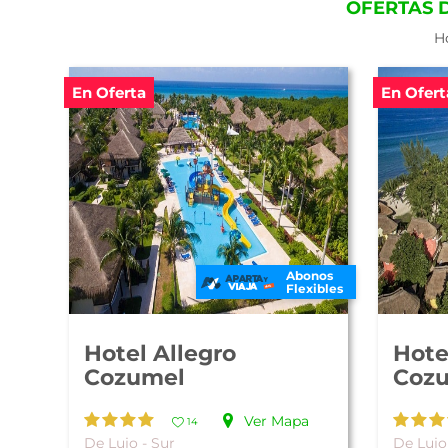
OFERTAS 
Ho
En Oferta
En Ofert
Abonos
Flexibles
Hotel Allegro
Hote
Cozumel
Coz
Ver Mapa
14
De Lujo - Sur
De Lujo