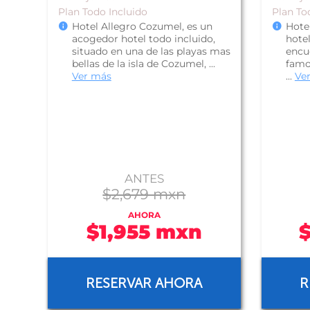
Plan Todo Incluido
Plan To
Hotel Allegro Cozumel, es un
Hote
acogedor hotel todo incluido,
hotel
situado en una de las playas mas
encue
bellas de la isla de Cozumel, ...
famo
Ver más
...
Ve
ANTES
$2,679 mxn
AHORA
$1,955 mxn
RESERVAR AHORA
R