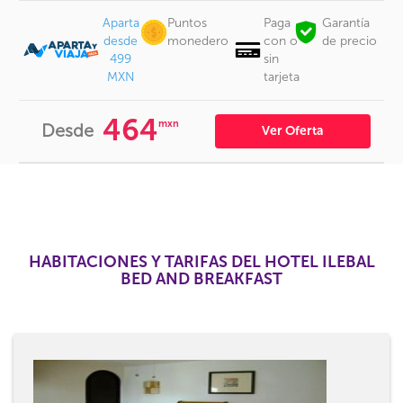
Aparta
Puntos
Paga
Garantía
desde
monedero
con o
de precio
499
sin
MXN
tarjeta
464
mxn
Desde
Ver Oferta
HABITACIONES Y TARIFAS DEL HOTEL ILEBAL
BED AND BREAKFAST