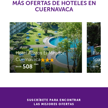
MÁS OFERTAS DE HOTELES EN
CUERNAVACA
Hotel Aristos El Mirador
Paraís
Cuernavaca
Spa
mxn
508
1,
desde:
desde:
SUSCRÍBETE PARA ENCONTRAR
LAS MEJORES OFERTAS