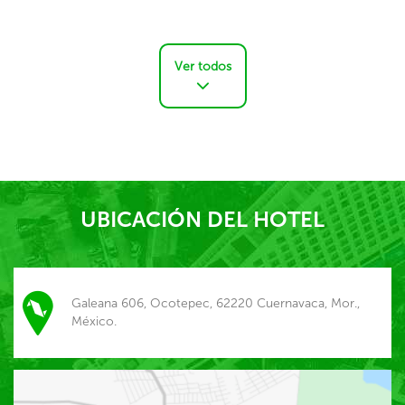
Ver todos
UBICACIÓN DEL HOTEL
Galeana 606, Ocotepec, 62220 Cuernavaca, Mor.,
México.