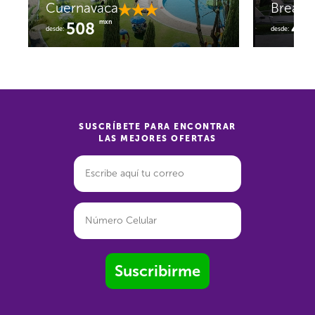
Cuernavaca
Breakfa
mxn
508
46
desde:
desde:
SUSCRÍBETE PARA ENCONTRAR
LAS MEJORES OFERTAS
Suscribirme