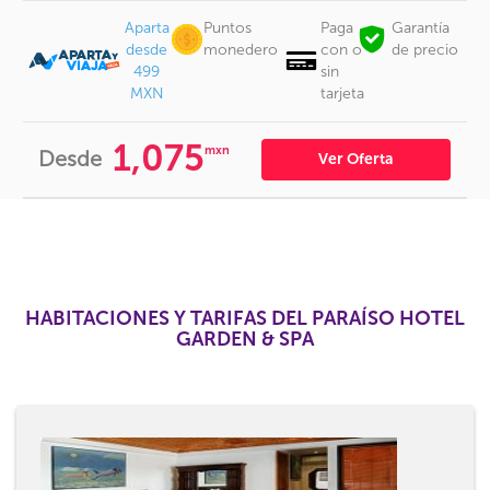
Aparta
Puntos
Paga
Garantía
desde
monedero
con o
de precio
499
sin
MXN
tarjeta
1,075
mxn
Desde
Ver Oferta
HABITACIONES Y TARIFAS DEL PARAÍSO HOTEL
GARDEN & SPA