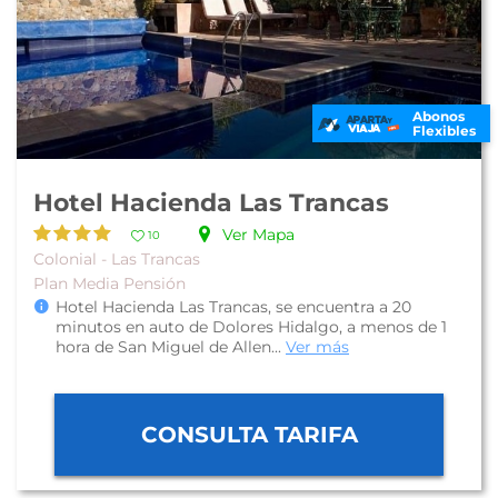
Abonos
Flexibles
Hotel Hacienda Las Trancas
Ver Mapa
10
Colonial - Las Trancas
Plan Media Pensión
Hotel Hacienda Las Trancas, se encuentra a 20
minutos en auto de Dolores Hidalgo, a menos de 1
hora de San Miguel de Allen...
Ver más
CONSULTA TARIFA