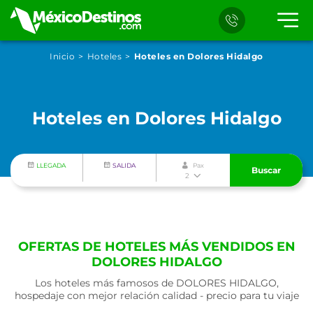
Inicio
Hoteles
Hoteles en Dolores Hidalgo
Hoteles en Dolores Hidalgo
LLEGADA
SALIDA
Pax
Buscar
2
OFERTAS DE HOTELES MÁS VENDIDOS EN
DOLORES HIDALGO
Los hoteles más famosos de DOLORES HIDALGO,
hospedaje con mejor relación calidad - precio para tu viaje