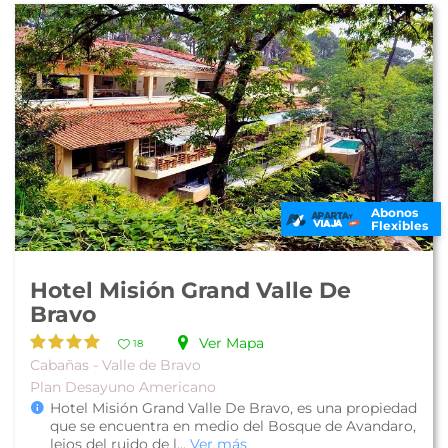
Abonos
Flexibles
Hotel Misión Grand Valle De
Bravo
Ver Mapa
18
Cabañas - Valle de Bravo
Plan Desayuno Americano
Hotel Misión Grand Valle De Bravo, es una propiedad
que se encuentra en medio del Bosque de Avandaro,
lejos del ruido de l...
Ver más