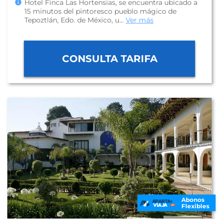
Hotel Finca Las Hortensias, se encuentra ubicado a
15 minutos del pintoresco pueblo mágico de
Tepoztlán, Edo. de México, u...
Ver más
CONSULTA TARIFA
Abonos
Flexibles