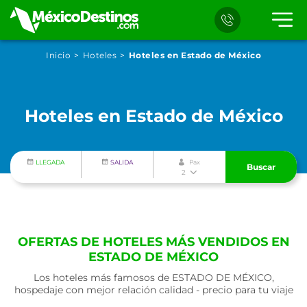
Inicio
Hoteles
Hoteles en Estado de México
Hoteles en Estado de México
LLEGADA
SALIDA
Pax
Buscar
2
OFERTAS DE HOTELES MÁS VENDIDOS EN
ESTADO DE MÉXICO
Los hoteles más famosos de ESTADO DE MÉXICO,
hospedaje con mejor relación calidad - precio para tu viaje