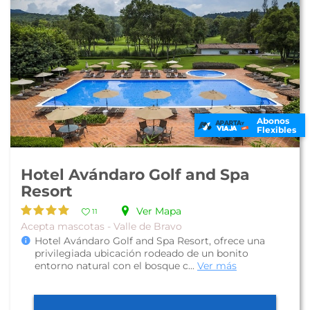
Abonos
Flexibles
Hotel Avándaro Golf and Spa
Resort
Ver Mapa
11
Acepta mascotas - Valle de Bravo
Hotel Avándaro Golf and Spa Resort, ofrece una
privilegiada ubicación rodeado de un bonito
entorno natural con el bosque c...
Ver más