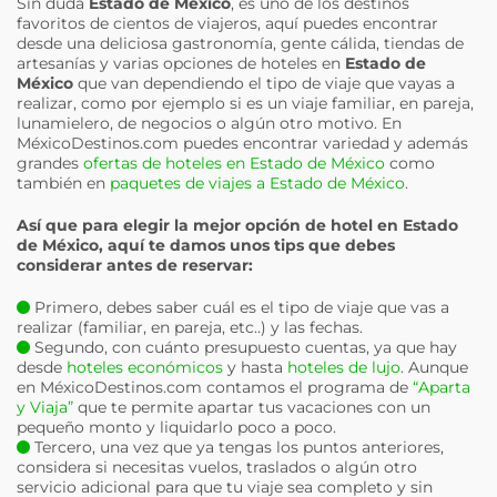
Sin duda
Estado de México
, es uno de los destinos
favoritos de cientos de viajeros, aquí puedes encontrar
desde una deliciosa gastronomía, gente cálida, tiendas de
artesanías y varias opciones de hoteles en
Estado de
México
que van dependiendo el tipo de viaje que vayas a
realizar, como por ejemplo si es un viaje familiar, en pareja,
lunamielero, de negocios o algún otro motivo. En
MéxicoDestinos.com puedes encontrar variedad y además
grandes
ofertas de hoteles en Estado de México
como
también en
paquetes de viajes a Estado de México
.
Así que para elegir la mejor opción de hotel en
Estado
de México
, aquí te damos unos tips que debes
considerar antes de reservar:
Primero, debes saber cuál es el tipo de viaje que vas a
realizar (familiar, en pareja, etc..) y las fechas.
Segundo, con cuánto presupuesto cuentas, ya que hay
desde
hoteles económicos
y hasta
hoteles de lujo
. Aunque
en MéxicoDestinos.com contamos el programa de
“Aparta
y Viaja”
que te permite apartar tus vacaciones con un
pequeño monto y liquidarlo poco a poco.
Tercero, una vez que ya tengas los puntos anteriores,
considera si necesitas vuelos, traslados o algún otro
servicio adicional para que tu viaje sea completo y sin