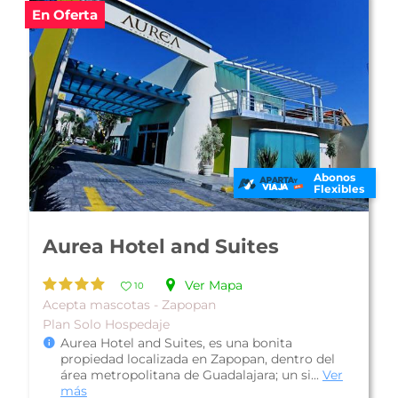
En Oferta
Abonos
Flexibles
Hotel Arboledas Expo
Ver Mapa
10
Económico - Guadalajara Ciudad
Plan Solo Hospedaje
Hotel Arboledas Expo, es un hotel ubicado en la
principal área financiera y comercial de
Guadalajara, a pocas calles del W...
Ver más