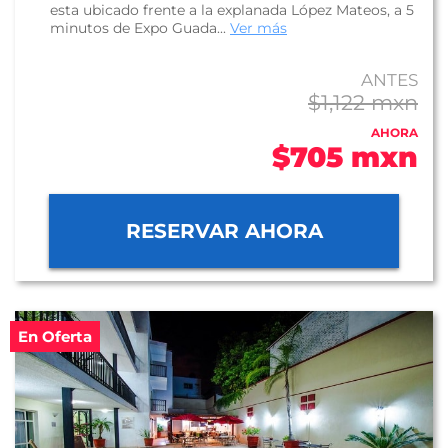
esta ubicado frente a la explanada López Mateos, a 5
minutos de Expo Guada...
Ver más
ANTES
$1,122 mxn
AHORA
$705 mxn
RESERVAR AHORA
En Oferta