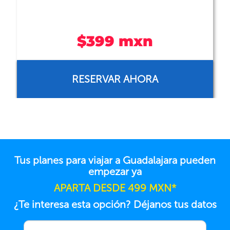
$414 mxn
RESERVAR AHORA
Tus planes para viajar a Guadalajara pueden
empezar ya
APARTA DESDE 499 MXN*
¿Te interesa esta opción? Déjanos tus datos