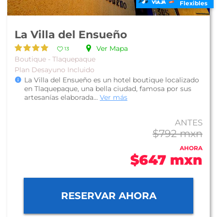
Flexibles
La Villa del Ensueño
Ver Mapa
13
Boutique - Tlaquepaque
Plan Desayuno Incluido
La Villa del Ensueño es un hotel boutique localizado
en Tlaquepaque, una bella ciudad, famosa por sus
artesanías elaborada...
Ver más
ANTES
$792 mxn
AHORA
$647 mxn
RESERVAR AHORA