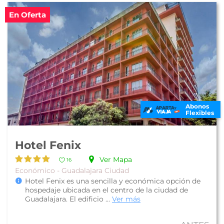
En Oferta
Abonos
Flexibles
Hotel Fenix
Ver Mapa
16
Económico - Guadalajara Ciudad
Hotel Fenix es una sencilla y económica opción de
hospedaje ubicada en el centro de la ciudad de
Guadalajara. El edificio ...
Ver más