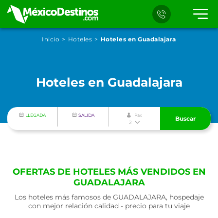
Inicio
Hoteles
Hoteles en Guadalajara
Hoteles en Guadalajara
LLEGADA
SALIDA
Pax
Buscar
2
OFERTAS DE HOTELES MÁS VENDIDOS EN
GUADALAJARA
Los hoteles más famosos de GUADALAJARA, hospedaje
con mejor relación calidad - precio para tu viaje