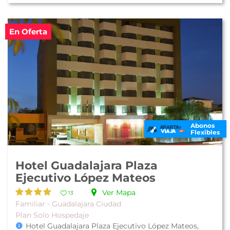
En Oferta
Abonos
Flexibles
Hotel Guadalajara Plaza
Ejecutivo López Mateos
Ver Mapa
13
Familiar - Guadalajara Ciudad
Plan Solo Hospedaje
Hotel Guadalajara Plaza Ejecutivo López Mateos,