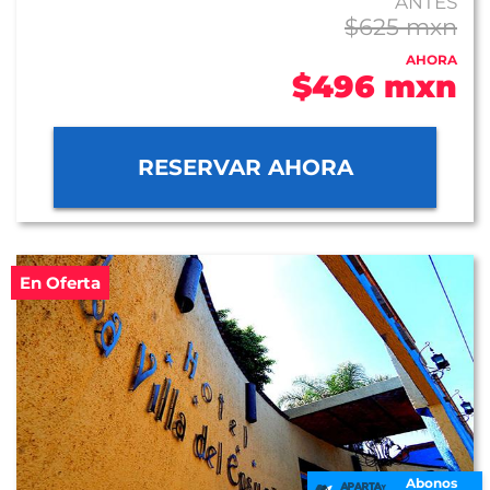
ANTES
$625 mxn
AHORA
$496 mxn
RESERVAR AHORA
En Oferta
Abonos