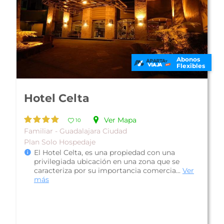
Abonos
Flexibles
Hotel Roma Guadalajara
Ver Mapa
10
Económico - Guadalajara Ciudad
Plan Solo Hospedaje
Hotel Roma Guadalajara, se encuentra
localizado en el centro histórico de esta bella
ciudad, permitiendo un fácil acceso a...
Ver más