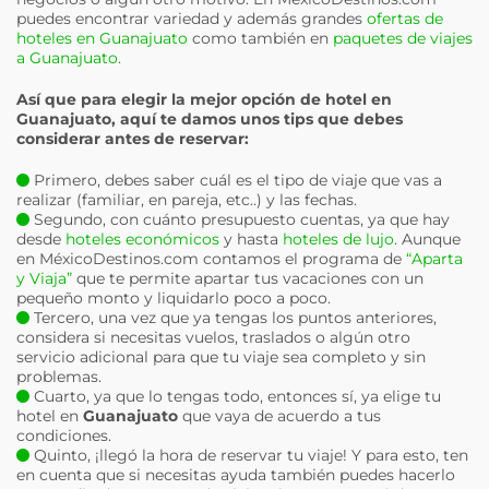
puedes encontrar variedad y además grandes
ofertas de
hoteles en Guanajuato
como también en
paquetes de viajes
a Guanajuato
.
Así que para elegir la mejor opción de hotel en
Guanajuato
, aquí te damos unos tips que debes
considerar antes de reservar:
Primero, debes saber cuál es el tipo de viaje que vas a
realizar (familiar, en pareja, etc..) y las fechas.
Segundo, con cuánto presupuesto cuentas, ya que hay
desde
hoteles económicos
y hasta
hoteles de lujo
. Aunque
en MéxicoDestinos.com contamos el programa de
“Aparta
y Viaja”
que te permite apartar tus vacaciones con un
pequeño monto y liquidarlo poco a poco.
Tercero, una vez que ya tengas los puntos anteriores,
considera si necesitas vuelos, traslados o algún otro
servicio adicional para que tu viaje sea completo y sin
problemas.
Cuarto, ya que lo tengas todo, entonces sí, ya elige tu
hotel en
Guanajuato
que vaya de acuerdo a tus
condiciones.
Quinto, ¡llegó la hora de reservar tu viaje! Y para esto, ten
en cuenta que si necesitas ayuda también puedes hacerlo