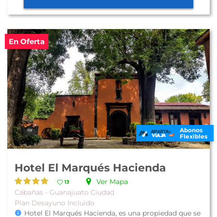
En Oferta
Abonos
Flexibles
Hotel El Marqués Hacienda
Ver Mapa
13
Cabañas - Guanajuato Ciudad
Plan Desayuno Incluido
Hotel El Marqués Hacienda, es una propiedad que se