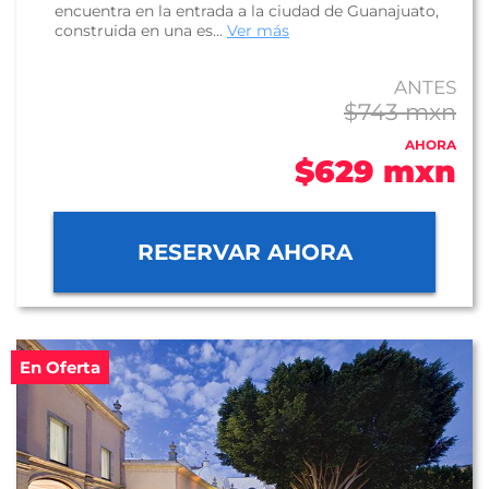
encuentra en la entrada a la ciudad de Guanajuato,
construida en una es...
Ver más
ANTES
$743 mxn
AHORA
$629 mxn
RESERVAR AHORA
En Oferta