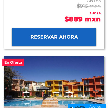
ANTES
$915 mxn
AHORA
$889 mxn
RESERVAR AHORA
En Oferta
Abonos