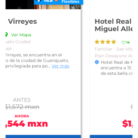
Flexibles
Hotel Real de Minas San
Miguel Allende
Ver Mapa
14
Familiar - San Miguel de Allende
Plan Desayuno Americano
Hotel Real de Minas San Miguel Allende, se
encuentra a 15 minutos caminando del centro
de esta bella ciudad, por lo que es...
Ver más
ANTES
$1,097 mxn
AHORA
$1,008 mxn