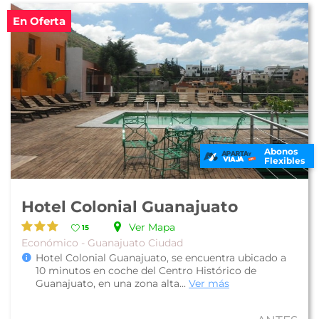
En Oferta
Abonos
Flexibles
Hotel Colonial Guanajuato
Ver Mapa
15
Económico - Guanajuato Ciudad
Hotel Colonial Guanajuato, se encuentra ubicado a
10 minutos en coche del Centro Histórico de
Guanajuato, en una zona alta...
Ver más