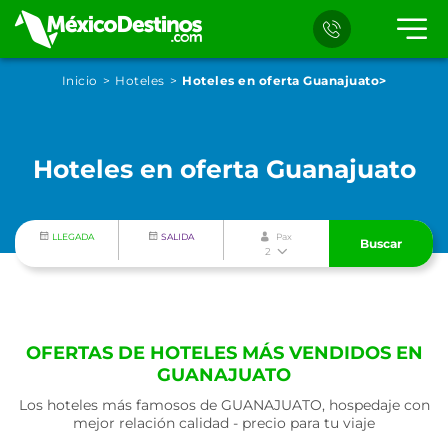
Inicio
Hoteles
Hoteles en oferta Guanajuato>
Hoteles en oferta Guanajuato
LLEGADA
SALIDA
Pax
Buscar
2
OFERTAS DE HOTELES MÁS VENDIDOS EN
GUANAJUATO
Los hoteles más famosos de GUANAJUATO, hospedaje con
mejor relación calidad - precio para tu viaje