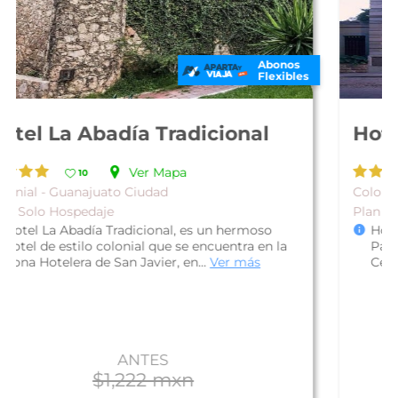
Abonos
Flexibles
Hotel Villa María Cristina
Ver Mapa
10
Colonial - Guanajuato Ciudad
Plan Solo Hospedaje
Hotel Villa María Cristina, se encuentra en el
Paseo de la Presa, con fascinantes vistas del
Cerro de la Bufa en la ciudad...
Ver más
ANTES
$2,493 mxn