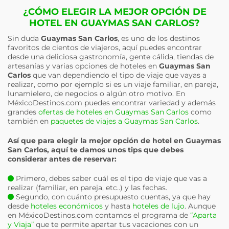
¿CÓMO ELEGIR LA MEJOR OPCIÓN DE
HOTEL EN GUAYMAS SAN CARLOS?
Sin duda
Guaymas San Carlos
, es uno de los destinos
favoritos de cientos de viajeros, aquí puedes encontrar
desde una deliciosa gastronomía, gente cálida, tiendas de
artesanías y varias opciones de hoteles en
Guaymas San
Carlos
que van dependiendo el tipo de viaje que vayas a
realizar, como por ejemplo si es un viaje familiar, en pareja,
lunamielero, de negocios o algún otro motivo. En
MéxicoDestinos.com puedes encontrar variedad y además
grandes
ofertas de hoteles en Guaymas San Carlos
como
también en
paquetes de viajes a Guaymas San Carlos
.
Así que para elegir la mejor opción de hotel en
Guaymas
San Carlos
, aquí te damos unos tips que debes
considerar antes de reservar:
Primero, debes saber cuál es el tipo de viaje que vas a
realizar (familiar, en pareja, etc..) y las fechas.
Segundo, con cuánto presupuesto cuentas, ya que hay
desde
hoteles económicos
y hasta
hoteles de lujo
. Aunque
en MéxicoDestinos.com contamos el programa de
“Aparta
y Viaja”
que te permite apartar tus vacaciones con un