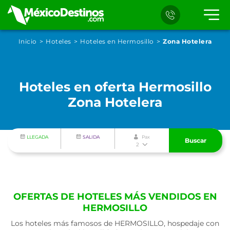
Inicio
Hoteles
Hoteles en Hermosillo
Zona Hotelera
Hoteles en oferta Hermosillo
Zona Hotelera
LLEGADA
SALIDA
Pax
Buscar
2
OFERTAS DE HOTELES MÁS VENDIDOS EN
HERMOSILLO
Los hoteles más famosos de HERMOSILLO, hospedaje con