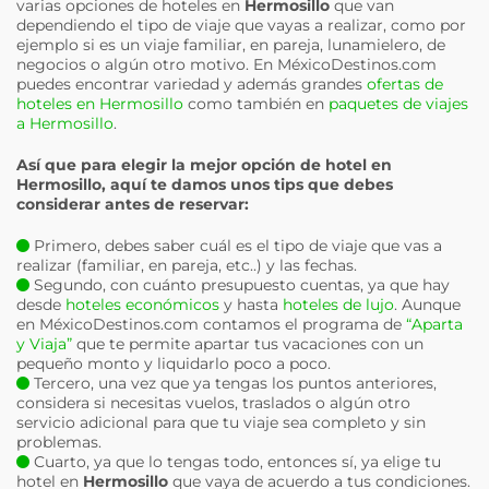
varias opciones de hoteles en
Hermosillo
que van
dependiendo el tipo de viaje que vayas a realizar, como por
ejemplo si es un viaje familiar, en pareja, lunamielero, de
negocios o algún otro motivo. En MéxicoDestinos.com
puedes encontrar variedad y además grandes
ofertas de
hoteles en Hermosillo
como también en
paquetes de viajes
a Hermosillo
.
Así que para elegir la mejor opción de hotel en
Hermosillo
, aquí te damos unos tips que debes
considerar antes de reservar:
Primero, debes saber cuál es el tipo de viaje que vas a
realizar (familiar, en pareja, etc..) y las fechas.
Segundo, con cuánto presupuesto cuentas, ya que hay
desde
hoteles económicos
y hasta
hoteles de lujo
. Aunque
en MéxicoDestinos.com contamos el programa de
“Aparta
y Viaja”
que te permite apartar tus vacaciones con un
pequeño monto y liquidarlo poco a poco.
Tercero, una vez que ya tengas los puntos anteriores,
considera si necesitas vuelos, traslados o algún otro
servicio adicional para que tu viaje sea completo y sin
problemas.
Cuarto, ya que lo tengas todo, entonces sí, ya elige tu
hotel en
Hermosillo
que vaya de acuerdo a tus condiciones.