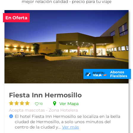
mejor relación calidad - precio para tu viaje
En Oferta
Abonos
Flexibles
Fiesta Inn Hermosillo
Ver Mapa
10
Acepta mascotas - Zona Hotelera
El hotel Fiesta Inn Hermosillo se localiza en la bella
ciudad de Hermosillo, a solo unos minutos del
centro de la ciudad y...
Ver más