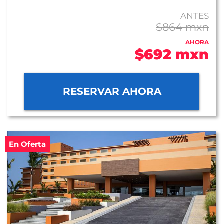
ANTES
$864 mxn
AHORA
$692 mxn
RESERVAR AHORA
En Oferta