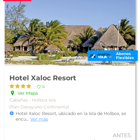
Abonos
Flexibles
Hotel Xaloc Resort
13
Ver Mapa
Cabañas - Holbox Isla
Plan Desayuno Continental
Hotel Xaloc Resort, ubicado en la Isla de Holbox, se
encu
...
Ver más
ANTES