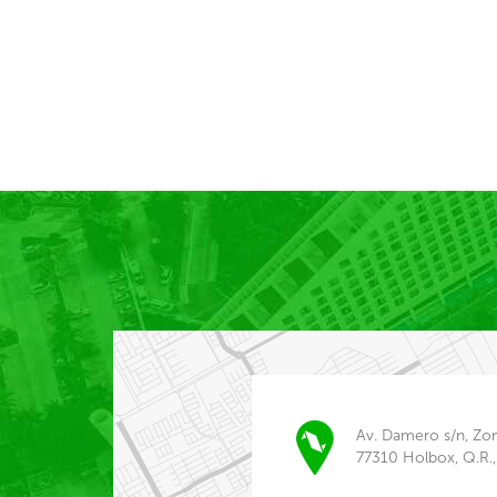
Av. Damero s/n, Zo
77310 Holbox, Q.R.