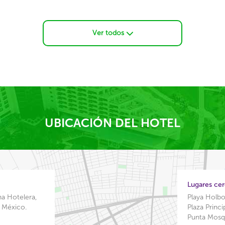
Ver todos
UBICACIÓN DEL HOTEL
Lugares ce
na Hotelera,
Playa Holb
, México.
Plaza Princi
Punta Mosq