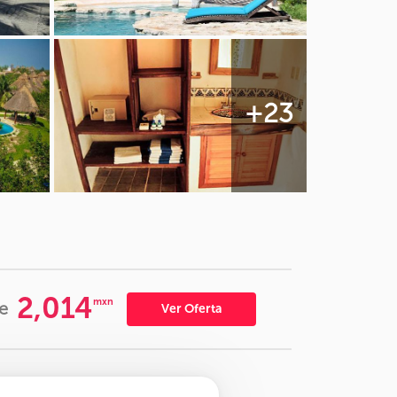
+23
2,014
mxn
e
Ver Oferta