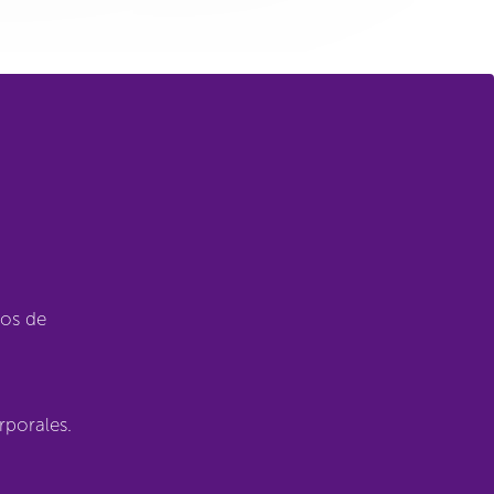
ños de
rporales.