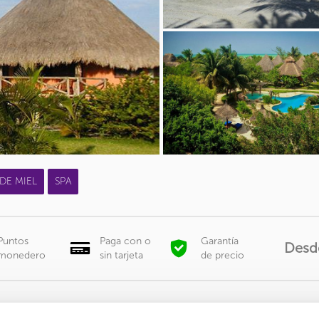
DE MIEL
SPA
Puntos
Paga con o
Garantía
Desd
monedero
sin tarjeta
de precio