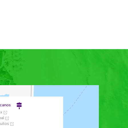
rcanos
ox
pal
uitos