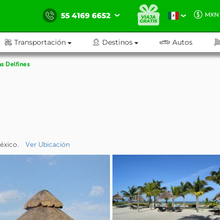
55 4169 6652
MXN
Transportación
Destinos
Autos
as Delfines
México.
Ver Ubicación