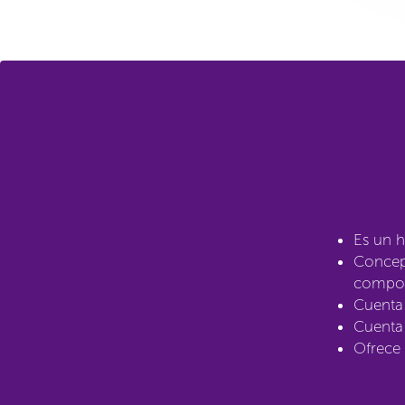
Es un h
Concept
compos
Cuenta
Cuenta 
Ofrece 