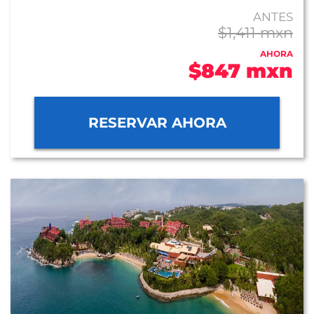
ANTES
$1,411 mxn
AHORA
$847 mxn
RESERVAR AHORA