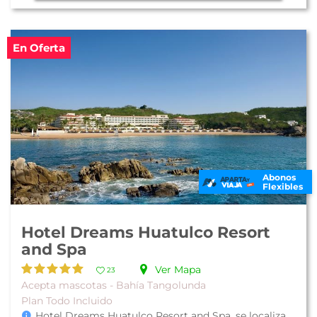
En Oferta
Abonos
Flexibles
Hotel Dreams Huatulco Resort
and Spa
Ver Mapa
23
Acepta mascotas - Bahía Tangolunda
Plan Todo Incluido
Hotel Dreams Huatulco Resort and Spa, se localiza