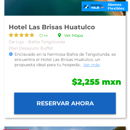
Abonos
Flexibles
Hotel Las Brisas Huatulco
Ver Mapa
44
De Lujo - Bahía Tangolunda
Plan Desayuno Buffet
Enclavado en la hermosa Bahía de Tangolunda, se
encuentra el Hotel Las Brisas Huatulco, un
propuesta ideal para tu hospeda...
Ver más
$2,255 mxn
RESERVAR AHORA