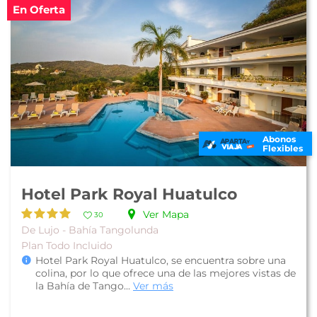
En Oferta
Abonos
Flexibles
Hotel Park Royal Huatulco
Ver Mapa
30
De Lujo - Bahía Tangolunda
Plan Todo Incluido
Hotel Park Royal Huatulco, se encuentra sobre una
colina, por lo que ofrece una de las mejores vistas de
la Bahía de Tango...
Ver más