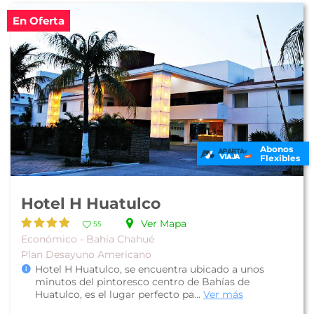
En Oferta
Abonos
Flexibles
Hotel H Huatulco
Ver Mapa
55
Económico - Bahía Chahué
Plan Desayuno Americano
Hotel H Huatulco, se encuentra ubicado a unos
minutos del pintoresco centro de Bahías de
Huatulco, es el lugar perfecto pa...
Ver más