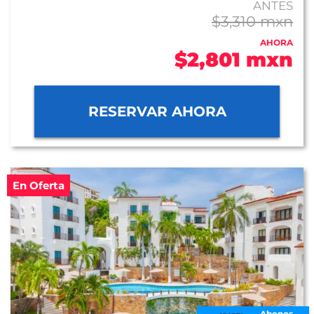
ANTES
$3,310 mxn
AHORA
$2,801 mxn
RESERVAR AHORA
En Oferta
Abonos