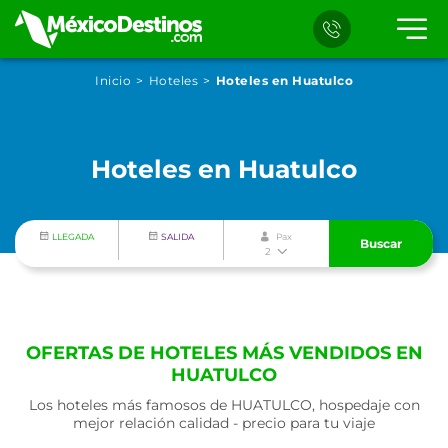
Inicio
Hoteles
Hoteles en Huatulco
Hoteles en Huatulco
LLEGADA
SALIDA
Pax
Buscar
2
OFERTAS DE HOTELES MÁS VENDIDOS EN
HUATULCO
Los hoteles más famosos de HUATULCO, hospedaje con
mejor relación calidad - precio para tu viaje