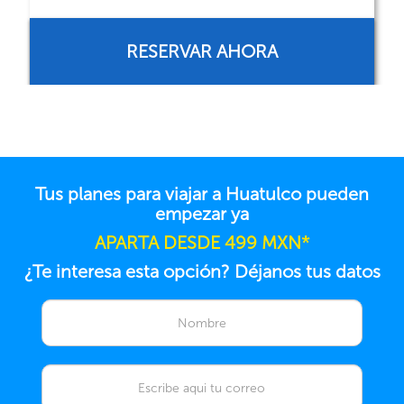
RESERVAR AHORA
Tus planes para viajar a Huatulco pueden
empezar ya
APARTA DESDE 499 MXN*
¿Te interesa esta opción? Déjanos tus datos