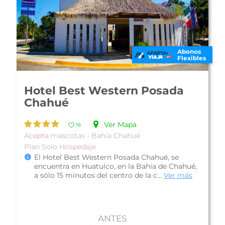
Abonos
Flexibles
Hotel Villablanca Huatulco
Ver Mapa
14
Familiar - Bahía Chahué
Plan Desayuno Incluido
Hotel Villablanca Huatulco, es una propiedad
con una ubicación privilegiada en la ciudad, ya
que se encuentra a unos pasos...
Ver más
ANTES