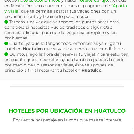
desde
hoteles económicos
y hasta
hoteles de lujo
. Aunque
en MéxicoDestinos.com contamos el programa de
“Aparta
y Viaja”
que te permite apartar tus vacaciones con un
pequeño monto y liquidarlo poco a poco.
Tercero, una vez que ya tengas los puntos anteriores,
considera si necesitas vuelos, traslados o algún otro
servicio adicional para que tu viaje sea completo y sin
problemas.
Cuarto, ya que lo tengas todo, entonces sí, ya elige tu
hotel en
Huatulco
que vaya de acuerdo a tus condiciones.
Quinto, ¡llegó la hora de reservar tu viaje! Y para esto, ten
en cuenta que si necesitas ayuda también puedes hacerlo
por medio de un asesor de viajes, éste te apoyará de
principio a fin al reservar tu hotel en
Huatulco
.
HOTELES POR UBICACIÓN EN HUATULCO
Encuentra hospedaje en la zona que más te interese