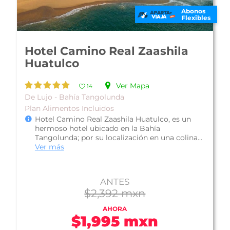
Abonos
Flexibles
Hotel Las Brisas Huatulco
Ver Mapa
44
De Lujo - Bahía Tangolunda
Plan Todo Incluido
Enclavado en la hermosa Bahía de Tangolunda,
se encuentra el Hotel Las Brisas Huatulco, un
propuesta ideal para tu hospeda...
Ver más
$2,255 mxn