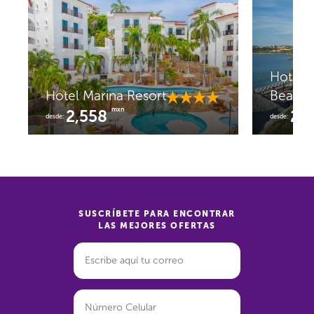
Hotel 
Hotel Marina Resort
Beach
mxn
2,558
2,
desde:
desde:
SUSCRÍBETE PARA ENCONTRAR
LAS MEJORES OFERTAS