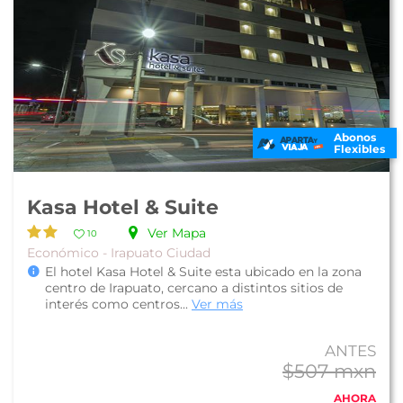
Abonos
Flexibles
Kasa Hotel & Suite
Ver Mapa
10
Económico - Irapuato Ciudad
El hotel Kasa Hotel & Suite esta ubicado en la zona
centro de Irapuato, cercano a distintos sitios de
interés como centros...
Ver más
ANTES
$507 mxn
AHORA