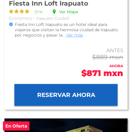
Fiesta Inn Loft Irapuato
Ver Mapa
10
Económico - Irapuato Ciudad
Fiesta Inn Loft Irapuato es un hotel ideal para
viajeros que visitan la hermosa ciudad de Irapuato
por negocios y pasar la...
Ver más
ANTES
$889 mxn
AHORA
$871 mxn
RESERVAR AHORA
En Oferta