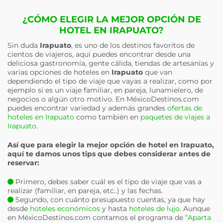
¿CÓMO ELEGIR LA MEJOR OPCIÓN DE
HOTEL EN IRAPUATO?
Sin duda
Irapuato
, es uno de los destinos favoritos de
cientos de viajeros, aquí puedes encontrar desde una
deliciosa gastronomía, gente cálida, tiendas de artesanías y
varias opciones de hoteles en
Irapuato
que van
dependiendo el tipo de viaje que vayas a realizar, como por
ejemplo si es un viaje familiar, en pareja, lunamielero, de
negocios o algún otro motivo. En MéxicoDestinos.com
puedes encontrar variedad y además grandes
ofertas de
hoteles en Irapuato
como también en
paquetes de viajes a
Irapuato
.
Así que para elegir la mejor opción de hotel en
Irapuato
,
aquí te damos unos tips que debes considerar antes de
reservar:
Primero, debes saber cuál es el tipo de viaje que vas a
realizar (familiar, en pareja, etc..) y las fechas.
Segundo, con cuánto presupuesto cuentas, ya que hay
desde
hoteles económicos
y hasta
hoteles de lujo
. Aunque
en MéxicoDestinos.com contamos el programa de
“Aparta