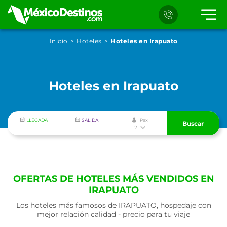
Inicio
Hoteles
Hoteles en Irapuato
Hoteles en Irapuato
LLEGADA
SALIDA
Pax
Buscar
2
OFERTAS DE HOTELES MÁS VENDIDOS EN
IRAPUATO
Los hoteles más famosos de IRAPUATO, hospedaje con
mejor relación calidad - precio para tu viaje