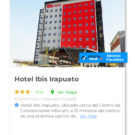
Abonos
Flexibles
Hotel Holiday Inn Irapuato
Ver Mapa
10
Familiar - Irapuato Ciudad
Hotel Holiday Inn Irapuato, ofrece una muy
buena ubicación en una plaza comercial, donde
encontrarás tiendas, restaurantes...
Ver más