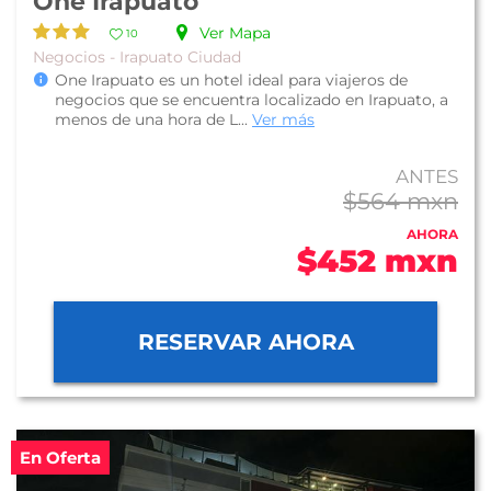
One Irapuato
Ver Mapa
10
Negocios - Irapuato Ciudad
One Irapuato es un hotel ideal para viajeros de
negocios que se encuentra localizado en Irapuato, a
menos de una hora de L...
Ver más
ANTES
$564 mxn
AHORA
$452 mxn
RESERVAR AHORA
En Oferta