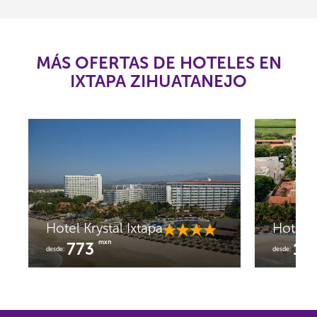
MÁS OFERTAS DE HOTELES EN
IXTAPA ZIHUATANEJO
Hotel Krystal Ixtapa
Hotel T
mxn
773
1,
desde:
desde: