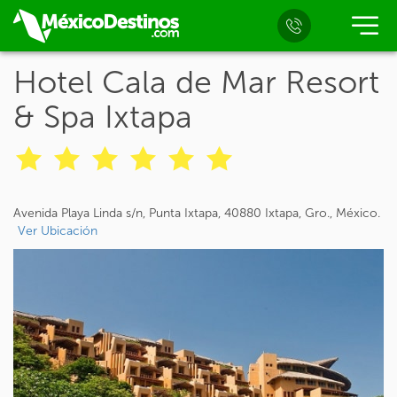
Hotel Cala de Mar Resort
& Spa Ixtapa
Avenida Playa Linda s/n, Punta Ixtapa, 40880 Ixtapa, Gro., México.
Ver Ubicación