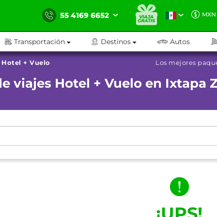
55 4169 6652
MXN
Transportación
Destinos
Autos
Hotel + Vuelo
Los mejores paque
e viajes Hotel + Vuelo en Ixtapa 
¡UPS!