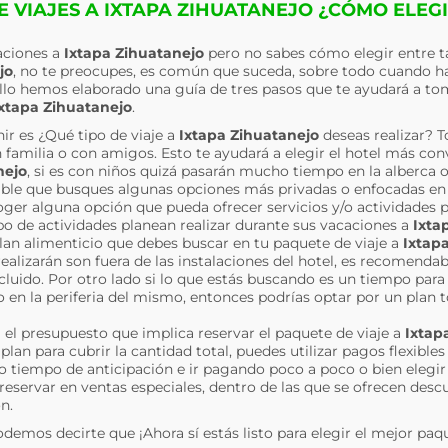
 VIAJES A IXTAPA ZIHUATANEJO ¿CÓMO ELEG
caciones a
Ixtapa Zihuatanejo
pero no sabes cómo elegir entre t
jo
, no te preocupes, es común que suceda, sobre todo cuando h
cillo hemos elaborado una guía de tres pasos que te ayudará a to
xtapa Zihuatanejo
.
ir es ¿Qué tipo de viaje a
Ixtapa Zihuatanejo
deseas realizar?
 en familia o con amigos. Esto te ayudará a elegir el hotel más co
nejo
, si es con niños quizá pasarán mucho tiempo en la alberca o
sible que busques algunas opciones más privadas o enfocadas en a
ger alguna opción que pueda ofrecer servicios y/o actividades pa
 de actividades planean realizar durante sus vacaciones a
Ixta
plan alimenticio que debes buscar en tu paquete de viaje a
Ixtap
realizarán son fuera de las instalaciones del hotel, es recomenda
luido. Por otro lado si lo que estás buscando es un tiempo para 
o en la periferia del mismo, entonces podrías optar por un plan 
a el presupuesto que implica reservar el paquete de viaje a
Ixtap
lan para cubrir la cantidad total, puedes utilizar pagos flexibl
o tiempo de anticipación e ir pagando poco a poco o bien eleg
 reservar en ventas especiales, dentro de las que se ofrecen desc
n.
odemos decirte que ¡Ahora sí estás listo para elegir el mejor paq