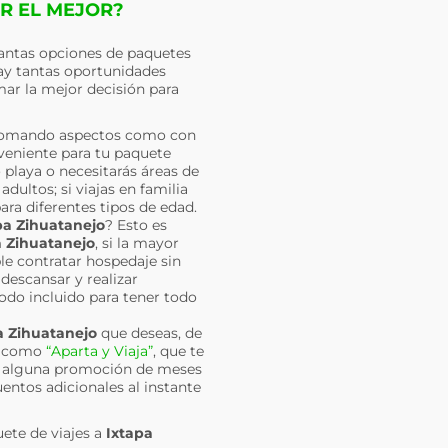
IR EL MEJOR?
antas opciones de paquetes
ay tantas oportunidades
mar la mejor decisión para
 Tomando aspectos como con
nveniente para tu paquete
 playa o necesitarás áreas de
dultos; si viajas en familia
ra diferentes tipos de edad.
pa Zihuatanejo
? Esto es
a Zihuatanejo
, si la mayor
ble contratar hospedaje sin
descansar y realizar
todo incluido para tener todo
a Zihuatanejo
que deseas, de
es como
“Aparta y Viaja”
, que te
ir alguna promoción de meses
uentos adicionales al instante
uete de viajes a
Ixtapa