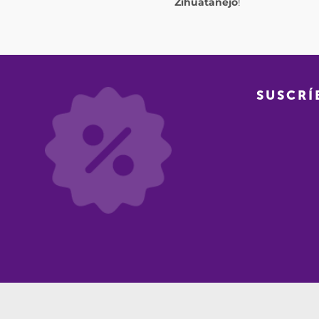
Zihuatanejo
!
SUSCRÍ