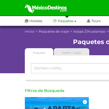
Hoteles
Paquetes
Tours
Inicio
Paquetes de viaje
Ixtapa Zihuatanejo
Paquetes d
Paquete
Hotel + Vuelo
Filtros de Búsqueda