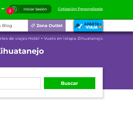
Cotización Personalizada
Iniciar Sesión
3
Blog
Zona Outlet
tes de viajes Hotel + Vuelo en Ixtapa Zihuatanejo
Zihuatanejo
Buscar