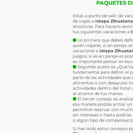
PAQUETES DE
Estás a punto de salir de va
de viajes a
Ixtapa Zihuatane
atractivas. Para hacerlo sen
tus siguientes vacaciones a
I
Lo primero que debes defin
quién viajarás, si en pareja,
vacacional a
Ixtapa Zihuata
juegos; si es en pareja es po
es importante pensar en esco
Segundo punto es ¿Qué tipo
fundamental para definir el 
parte de las actividades que 
alimentos o con desayuno inc
actividades dentro del hotel 
al alcance de tus manos.
El tercer consejo es analiz
esa manera podrás armar un p
permitirá reservar con much
sin intereses o hasta podrías
o algún tipo de compensació
Si has leído estos consejos p