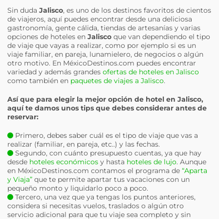
Sin duda
Jalisco
, es uno de los destinos favoritos de cientos
de viajeros, aquí puedes encontrar desde una deliciosa
gastronomía, gente cálida, tiendas de artesanías y varias
opciones de hoteles en
Jalisco
que van dependiendo el tipo
de viaje que vayas a realizar, como por ejemplo si es un
viaje familiar, en pareja, lunamielero, de negocios o algún
otro motivo. En MéxicoDestinos.com puedes encontrar
variedad y además grandes
ofertas de hoteles en Jalisco
como también en
paquetes de viajes a Jalisco
.
Así que para elegir la mejor opción de hotel en
Jalisco
,
aquí te damos unos tips que debes considerar antes de
reservar:
Primero, debes saber cuál es el tipo de viaje que vas a
realizar (familiar, en pareja, etc..) y las fechas.
Segundo, con cuánto presupuesto cuentas, ya que hay
desde
hoteles económicos
y hasta
hoteles de lujo
. Aunque
en MéxicoDestinos.com contamos el programa de
“Aparta
y Viaja”
que te permite apartar tus vacaciones con un
pequeño monto y liquidarlo poco a poco.
Tercero, una vez que ya tengas los puntos anteriores,
considera si necesitas vuelos, traslados o algún otro
servicio adicional para que tu viaje sea completo y sin