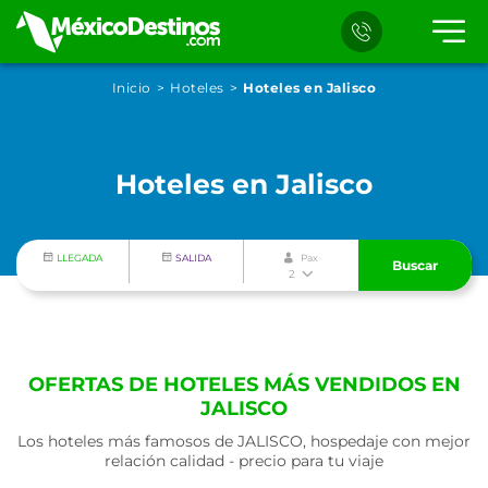
Inicio
Hoteles
Hoteles en Jalisco
Hoteles en Jalisco
LLEGADA
SALIDA
Pax
Buscar
2
OFERTAS DE HOTELES MÁS VENDIDOS EN
JALISCO
Los hoteles más famosos de JALISCO, hospedaje con mejor
relación calidad - precio para tu viaje