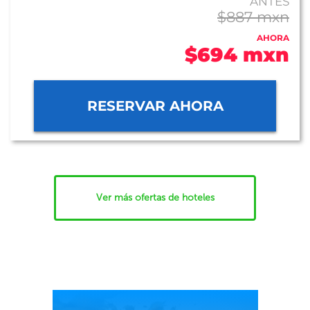
ANTES
$887 mxn
AHORA
$694 mxn
RESERVAR AHORA
Ver más ofertas de hoteles