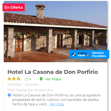
En Oferta
Abonos
Flexibles
Hotel La Casona de Don Porfirio
Ver Mapa
10
Familiar - Jonotla
Plan Desayuno Americano
Hotel La Casona de Don Porfirio, es una acogedora
propiedad de estilo rústico, con paredes de piedra,
techo de teja y vent...
Ver más