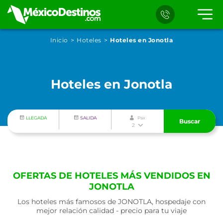
Inicio
Hoteles
Hoteles en Jonotla
Hoteles en Jonotla
LLEGADA
SALIDA
Pax
Buscar
2
OFERTAS DE HOTELES MÁS VENDIDOS EN
JONOTLA
Los hoteles más famosos de JONOTLA, hospedaje con
mejor relación calidad - precio para tu viaje