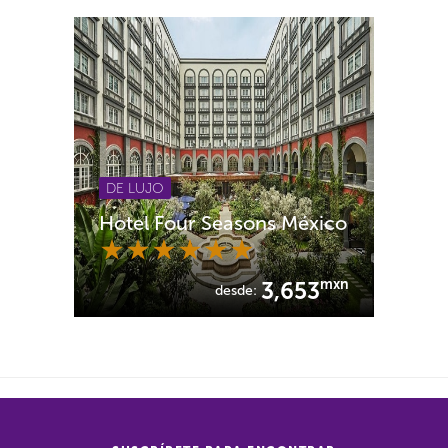
DE LUJO
Hotel Four Seasons México
mxn
3,653
desde: