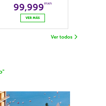
mxn
99,999
VER MÁS
Ver todos
o"