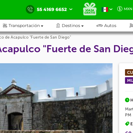
55 4169 6652
MXN
Transportación
Destinos
Autos
co de Acapulco "Fuerte de San Diego"
Acapulco "Fuerte de San Die
CU
MU
H
Mar
PM
E