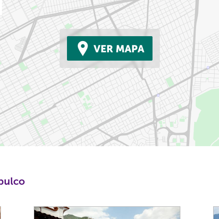
apulco