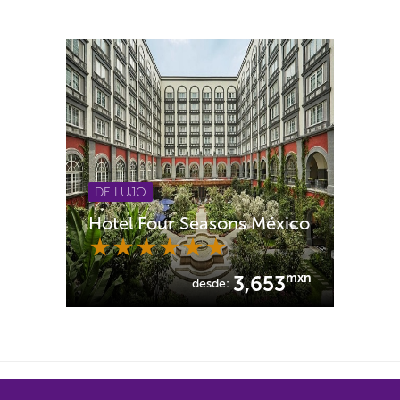
DE LUJO
Hotel Four Seasons México
mxn
3,653
desde: