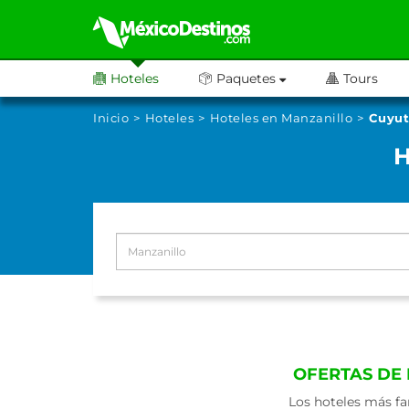
Hoteles
Paquetes
Tours
Inicio
Hoteles
Hoteles en Manzanillo
Cuyut
H
OFERTAS DE
Los hoteles más fa