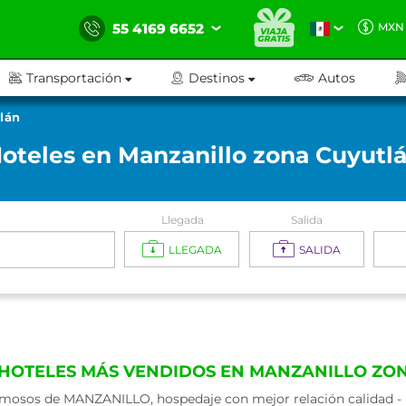
55 4169 6652
MXN
Transportación
Destinos
Autos
lán
oteles en Manzanillo zona Cuyutl
Llegada
Salida
LLEGADA
SALIDA
 HOTELES MÁS VENDIDOS EN MANZANILLO ZO
mosos de MANZANILLO, hospedaje con mejor relación calidad - p