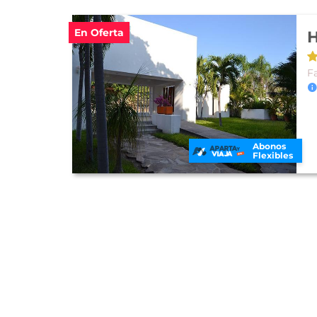
En Oferta
H
F
Abonos
Flexibles