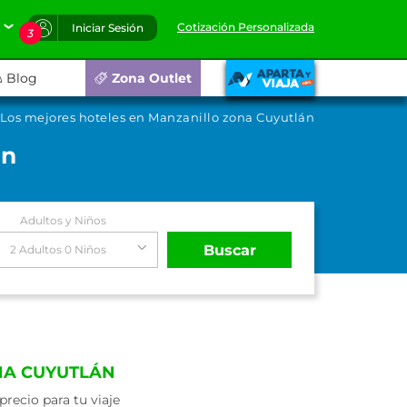
Cotización Personalizada
Iniciar Sesión
3
Blog
Zona Outlet
Los mejores hoteles en Manzanillo zona Cuyutlán
án
Adultos y Niños
Buscar
2 Adultos 0 Niños
NA CUYUTLÁN
recio para tu viaje