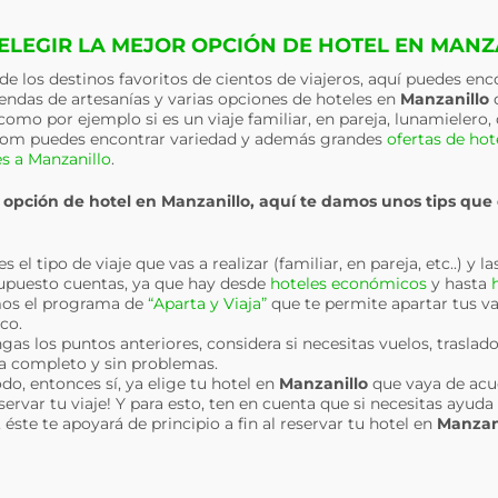
ELEGIR LA MEJOR OPCIÓN DE HOTEL EN MANZ
 de los destinos favoritos de cientos de viajeros, aquí puedes en
iendas de artesanías y varias opciones de hoteles en
Manzanillo
q
, como por ejemplo si es un viaje familiar, en pareja, lunamielero
com puedes encontrar variedad y además grandes
ofertas de hot
es a Manzanillo
.
r opción de hotel en
Manzanillo
, aquí te damos unos tips que
el tipo de viaje que vas a realizar (familiar, en pareja, etc..) y la
puesto cuentas, ya que hay desde
hoteles económicos
y hasta
os el programa de
“Aparta y Viaja”
que te permite apartar tus v
co.
gas los puntos anteriores, considera si necesitas vuelos, traslado
ea completo y sin problemas.
do, entonces sí, ya elige tu hotel en
Manzanillo
que vaya de acue
eservar tu viaje! Y para esto, ten en cuenta que si necesitas ayu
éste te apoyará de principio a fin al reservar tu hotel en
Manzan