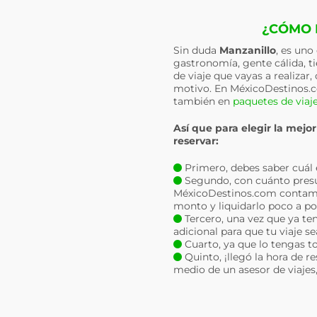
¿CÓMO 
Sin duda
Manzanillo
, es uno
gastronomía, gente cálida, t
de viaje que vayas a realizar
motivo. En MéxicoDestinos.
también en
paquetes de viaj
Así que para elegir la mejo
reservar:
Primero, debes saber cuál es 
Segundo, con cuánto presu
MéxicoDestinos.com contam
monto y liquidarlo poco a po
Tercero, una vez que ya ten
adicional para que tu viaje s
Cuarto, ya que lo tengas to
Quinto, ¡llegó la hora de r
medio de un asesor de viajes, 