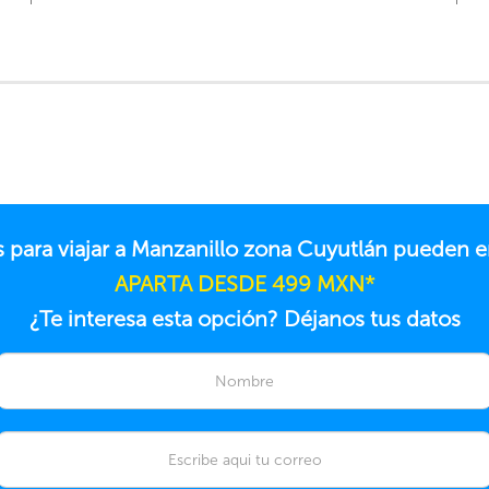
s para viajar a Manzanillo zona Cuyutlán pueden 
APARTA DESDE 499 MXN*
¿Te interesa esta opción? Déjanos tus datos