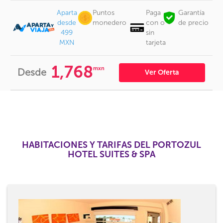
Aparta
Puntos
Paga
Garantía
desde
monedero
con o
de precio
499
sin
MXN
tarjeta
1,768
mxn
Desde
Ver Oferta
HABITACIONES Y TARIFAS DEL PORTOZUL
HOTEL SUITES & SPA