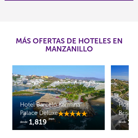
MÁS OFERTAS DE HOTELES EN
MANZANILLO
Hotel 
Punta Serena
Palace
mxn
3,262
1,
desde:
desde: