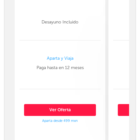
Desayuno Incluido
Aparta y Viaja
Paga hasta en 12 meses
Paga
Ver Oferta
Aparta desde 499 mxn
Ap