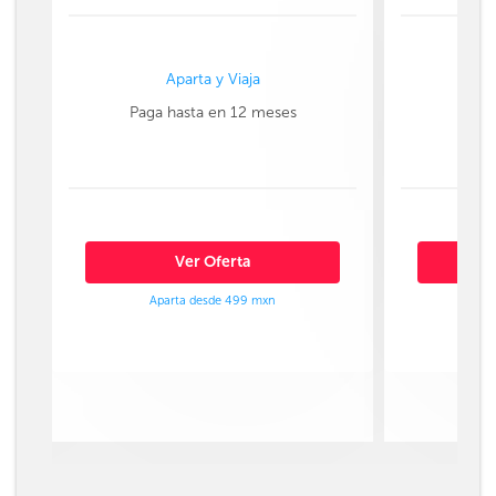
Aparta y Viaja
Paga hasta en 12 meses
Paga
Ver Oferta
Aparta desde 499 mxn
Ap