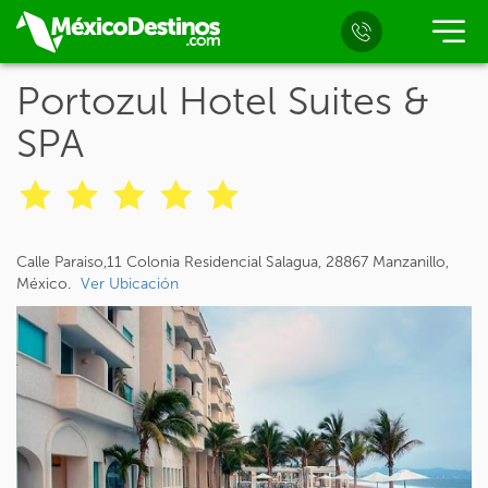
Portozul Hotel Suites &
SPA
Calle Paraiso,11 Colonia Residencial Salagua, 28867 Manzanillo,
México.
Ver Ubicación