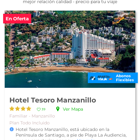
mejor relación calidad - precio para tu viaje
En Oferta
Abonos
Flexibles
Hotel Tesoro Manzanillo
Ver Mapa
39
Familiar - Manzanillo
Plan Todo Incluido
Hotel Tesoro Manzanillo, está ubicado en la
Península de Santiago, a pie de Playa La Audiencia,