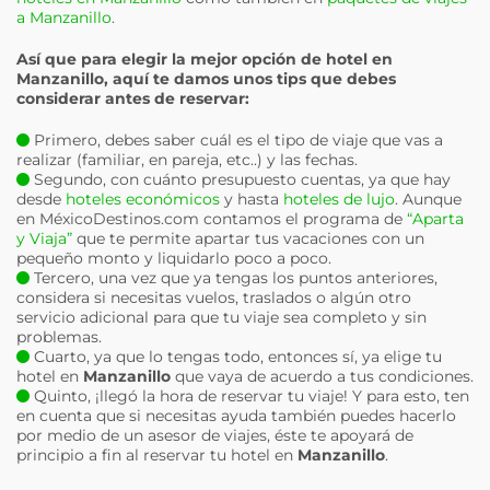
a Manzanillo
.
Así que para elegir la mejor opción de hotel en
Manzanillo
, aquí te damos unos tips que debes
considerar antes de reservar:
Primero, debes saber cuál es el tipo de viaje que vas a
realizar (familiar, en pareja, etc..) y las fechas.
Segundo, con cuánto presupuesto cuentas, ya que hay
desde
hoteles económicos
y hasta
hoteles de lujo
. Aunque
en MéxicoDestinos.com contamos el programa de
“Aparta
y Viaja”
que te permite apartar tus vacaciones con un
pequeño monto y liquidarlo poco a poco.
Tercero, una vez que ya tengas los puntos anteriores,
considera si necesitas vuelos, traslados o algún otro
servicio adicional para que tu viaje sea completo y sin
problemas.
Cuarto, ya que lo tengas todo, entonces sí, ya elige tu
hotel en
Manzanillo
que vaya de acuerdo a tus condiciones.
Quinto, ¡llegó la hora de reservar tu viaje! Y para esto, ten
en cuenta que si necesitas ayuda también puedes hacerlo
por medio de un asesor de viajes, éste te apoyará de
principio a fin al reservar tu hotel en
Manzanillo
.