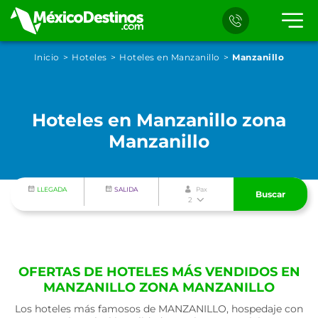
Inicio
Hoteles
Hoteles en Manzanillo
Manzanillo
Hoteles en Manzanillo zona
Manzanillo
LLEGADA
SALIDA
Pax
Buscar
2
OFERTAS DE HOTELES MÁS VENDIDOS EN
MANZANILLO ZONA MANZANILLO
Los hoteles más famosos de MANZANILLO, hospedaje con