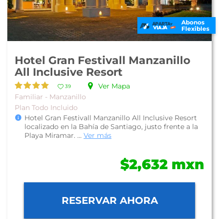
Abonos
Flexibles
Hotel Gran Festivall Manzanillo
All Inclusive Resort
Ver Mapa
39
Familiar - Manzanillo
Plan Todo Incluido
Hotel Gran Festivall Manzanillo All Inclusive Resort
localizado en la Bahía de Santiago, justo frente a la
Playa Miramar. ...
Ver más
$2,632 mxn
RESERVAR AHORA