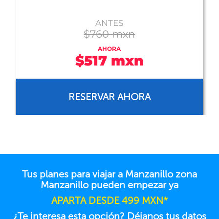
ANTES
$783 mxn
AHORA
$743 mxn
RESERVAR AHORA
Tus planes para viajar a Manzanillo zona
Manzanillo pueden empezar ya
APARTA DESDE 499 MXN*
¿Te interesa esta opción? Déjanos tus datos