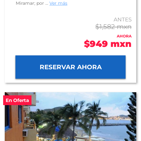
Miramar; por ...
Ver más
ANTES
$1,582 mxn
AHORA
$949 mxn
RESERVAR AHORA
En Oferta