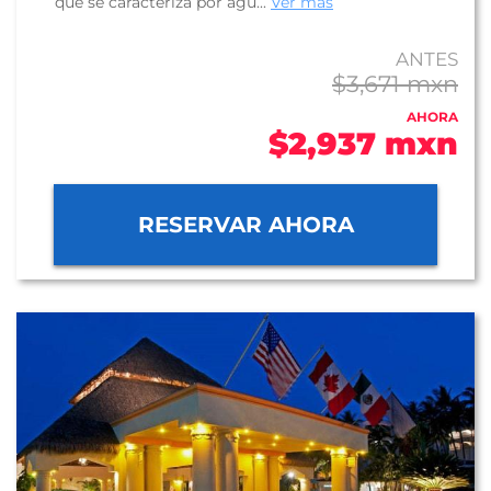
que se caracteriza por agu...
Ver más
ANTES
$3,671 mxn
AHORA
$2,937 mxn
RESERVAR AHORA