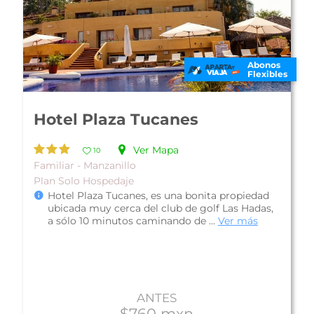
Abonos
Flexibles
Best Western Plus Hotel Luna
del Mar
Ver Mapa
10
Familiar - Manzanillo
Plan Solo Hospedaje
Best Western Plus Hotel Luna del Mar, cuenta
con una privilegiada ubicación a pie de playa
Las Brisas y a pasos de la Mari...
Ver más
ANTES
$783 mxn