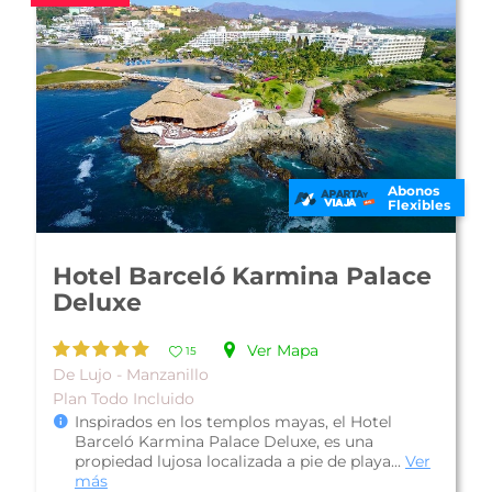
Abonos
Flexibles
Hotel Los Ángeles Locos
Ver Mapa
14
Familiar - Tenacatita
Plan Todo Incluido
Hotel Los Ángeles Locos (antes Hotel Bluebay
Los Ángeles Locos), es una propiedad
localizada en la hermosa Bahía de Tenaca...
Ver
más