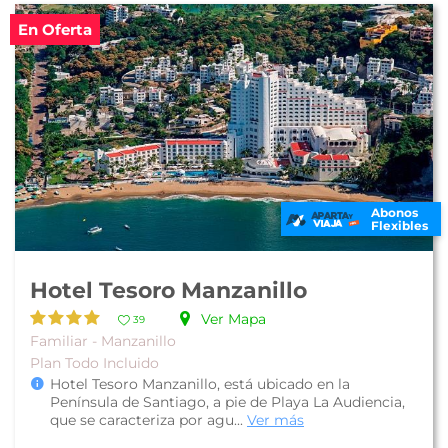
En Oferta
Abonos
Flexibles
Hotel Tesoro Manzanillo
Ver Mapa
39
Familiar - Manzanillo
Plan Todo Incluido
Hotel Tesoro Manzanillo, está ubicado en la
Península de Santiago, a pie de Playa La Audiencia,
que se caracteriza por agu...
Ver más