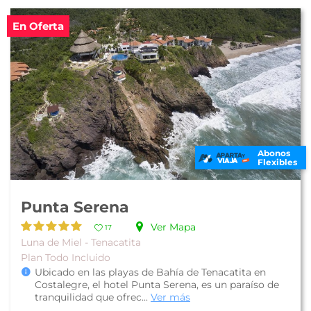
En Oferta
Abonos
Flexibles
Punta Serena
Ver Mapa
17
Luna de Miel - Tenacatita
Plan Todo Incluido
Ubicado en las playas de Bahía de Tenacatita en
Costalegre, el hotel Punta Serena, es un paraíso de
tranquilidad que ofrec...
Ver más