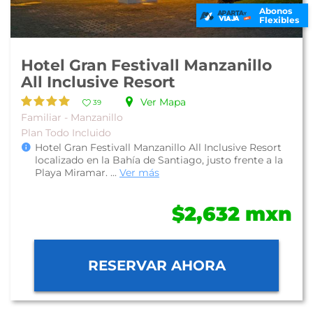
Abonos
Flexibles
Hotel Gran Festivall Manzanillo
All Inclusive Resort
Ver Mapa
39
Familiar - Manzanillo
Plan Todo Incluido
Hotel Gran Festivall Manzanillo All Inclusive Resort
localizado en la Bahía de Santiago, justo frente a la
Playa Miramar. ...
Ver más
$2,632 mxn
RESERVAR AHORA