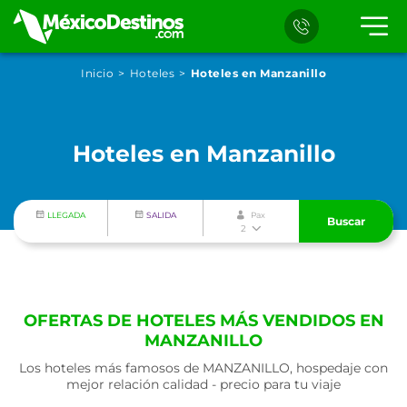
Inicio
Hoteles
Hoteles en Manzanillo
Hoteles en Manzanillo
LLEGADA
SALIDA
Pax
Buscar
2
OFERTAS DE HOTELES MÁS VENDIDOS EN
MANZANILLO
Los hoteles más famosos de MANZANILLO, hospedaje con
mejor relación calidad - precio para tu viaje