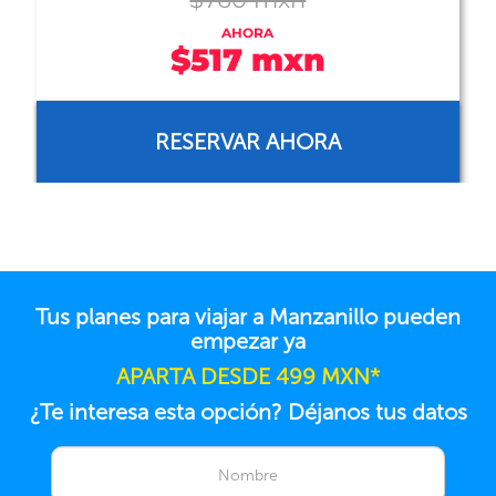
AHORA
$743 mxn
RESERVAR AHORA
Tus planes para viajar a Manzanillo pueden
empezar ya
APARTA DESDE 499 MXN*
¿Te interesa esta opción? Déjanos tus datos