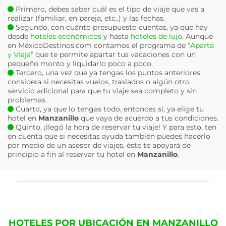
Primero, debes saber cuál es el tipo de viaje que vas a
realizar (familiar, en pareja, etc..) y las fechas.
Segundo, con cuánto presupuesto cuentas, ya que hay
desde
hoteles económicos
y hasta
hoteles de lujo
. Aunque
en MéxicoDestinos.com contamos el programa de
“Aparta
y Viaja”
que te permite apartar tus vacaciones con un
pequeño monto y liquidarlo poco a poco.
Tercero, una vez que ya tengas los puntos anteriores,
considera si necesitas vuelos, traslados o algún otro
servicio adicional para que tu viaje sea completo y sin
problemas.
Cuarto, ya que lo tengas todo, entonces sí, ya elige tu
hotel en
Manzanillo
que vaya de acuerdo a tus condiciones.
Quinto, ¡llegó la hora de reservar tu viaje! Y para esto, ten
en cuenta que si necesitas ayuda también puedes hacerlo
por medio de un asesor de viajes, éste te apoyará de
principio a fin al reservar tu hotel en
Manzanillo
.
HOTELES POR UBICACIÓN EN MANZANILLO