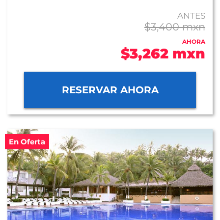
ANTES
$3,400 mxn
AHORA
$3,262 mxn
RESERVAR AHORA
En Oferta