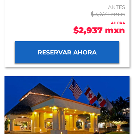
ANTES
$3,671 mxn
AHORA
$2,937 mxn
RESERVAR AHORA