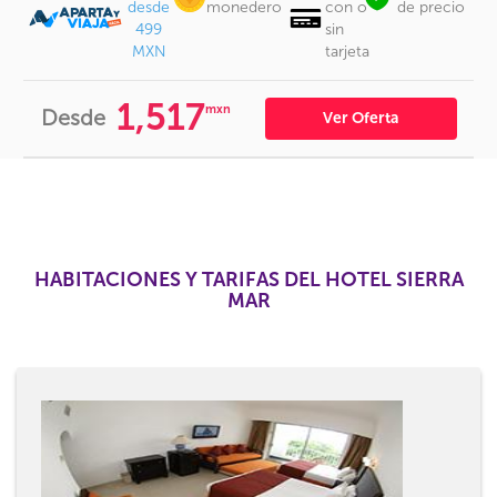
desde
monedero
con o
de precio
499
sin
MXN
tarjeta
1,517
mxn
Desde
Ver Oferta
HABITACIONES Y TARIFAS DEL HOTEL SIERRA
MAR