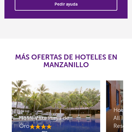
Pedir ayuda
MÁS OFERTAS DE HOTELES EN
MANZANILLO
Hotel 
Hotel Vista Playa de
All Incl
Oro
Resort
mxn