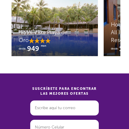
Hotel 
Hotel Vista Playa de
All Incl
Oro
Resort
mxn
949
1,
desde:
desde:
SUSCRÍBETE PARA ENCONTRAR
LAS MEJORES OFERTAS