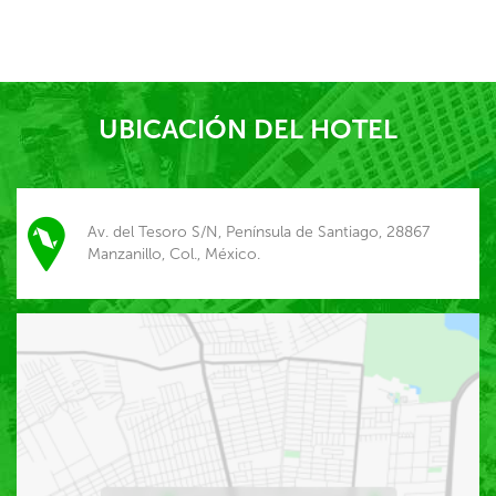
UBICACIÓN DEL HOTEL
Av. del Tesoro S/N, Península de Santiago, 28867
Manzanillo, Col., México.