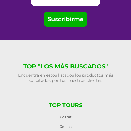
Suscribirme
TOP "LOS MÁS BUSCADOS"
Encuentra en estos listados los productos más
solicitados por tus nuestros clientes
TOP TOURS
Xcaret
Xel-ha