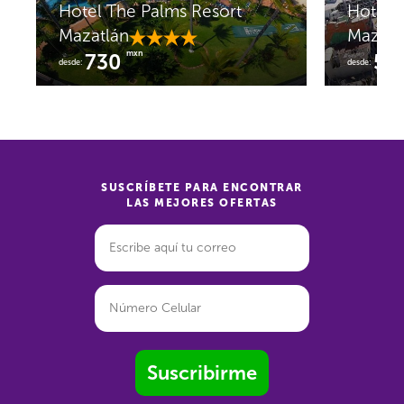
Hotel The Palms Resort
Hotel M
Mazatlán
Mazatl
mxn
730
58
desde:
desde:
SUSCRÍBETE PARA ENCONTRAR
LAS MEJORES OFERTAS
Suscribirme