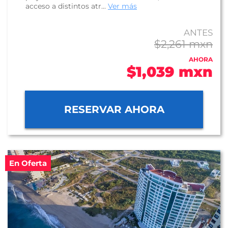
acceso a distintos atr...
Ver más
ANTES
$2,261 mxn
AHORA
$1,039 mxn
RESERVAR AHORA
En Oferta