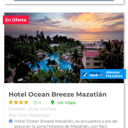
En Oferta
Abonos
Flexibles
Hotel Ocean Breeze Mazatlán
Ver Mapa
14
Familiar - Zona Cerritos
Plan Solo Hospedaje
Hotel Ocean Breeze Mazatlán, se encuentra a pie de
playa en la zona hotelera de Mazatlán, con fácil