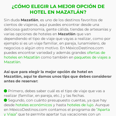
¿CÓMO ELEGIR LA MEJOR OPCIÓN DE
HOTEL EN MAZATLÁN?
Sin duda
Mazatlán
, es uno de los destinos favoritos de
cientos de viajeros, aquí puedes encontrar desde una
deliciosa gastronomía, gente cálida, tiendas de artesanías y
varias opciones de hoteles en
Mazatlán
que van
dependiendo el tipo de viaje que vayas a realizar, como por
ejemplo si es un viaje familiar, en pareja, lunamielero, de
negocios o algún otro motivo. En MéxicoDestinos.com
puedes encontrar variedad y además grandes
ofertas de
hoteles en Mazatlán
como también en
paquetes de viajes a
Mazatlán
.
Así que para elegir la mejor opción de hotel en
Mazatlán
, aquí te damos unos tips que debes considerar
antes de reservar:
Primero, debes saber cuál es el tipo de viaje que vas a
realizar (familiar, en pareja, etc..) y las fechas.
Segundo, con cuánto presupuesto cuentas, ya que hay
desde
hoteles económicos
y hasta
hoteles de lujo
. Aunque
en MéxicoDestinos.com contamos el programa de
“Aparta
y Viaja”
que te permite apartar tus vacaciones con un