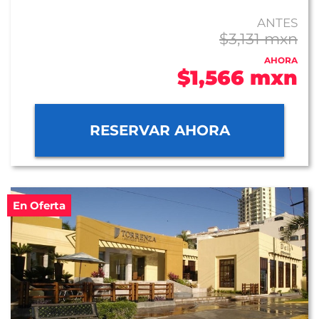
ANTES
$3,131 mxn
AHORA
$1,566 mxn
RESERVAR AHORA
En Oferta