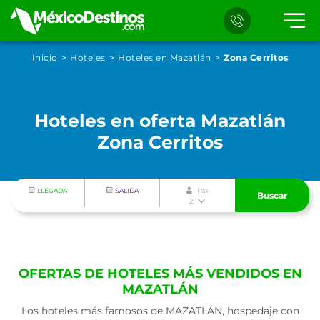
Inicio
Hoteles
Hoteles en Mazatlán
Zona Cerritos
Hoteles en oferta Mazatlán
Zona Cerritos
LLEGADA
SALIDA
Pax
Buscar
2
OFERTAS DE HOTELES MÁS VENDIDOS EN
MAZATLÁN
Los hoteles más famosos de MAZATLÁN, hospedaje con