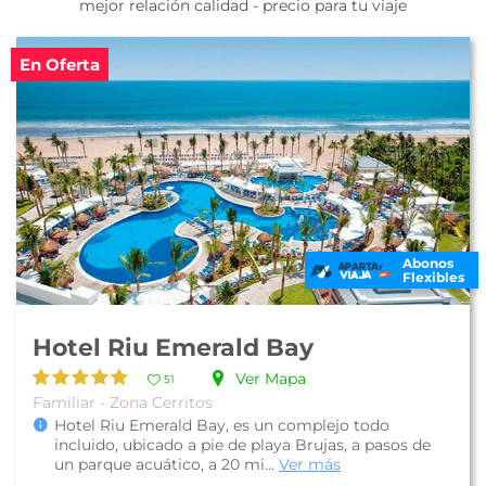
mejor relación calidad - precio para tu viaje
En Oferta
Abonos
Flexibles
Hotel Riu Emerald Bay
Ver Mapa
51
Familiar - Zona Cerritos
Hotel Riu Emerald Bay, es un complejo todo
incluido, ubicado a pie de playa Brujas, a pasos de
un parque acuático, a 20 mi...
Ver más