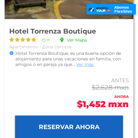
Abonos
Flexibles
Hotel Torrenza Boutique
Ver Mapa
17
Apartamento - Zona Cerritos
Hotel Torrenza Boutique, es una buena opción de
alojamiento para unas vacaciones en familia, con
amigos o en pareja ya que...
Ver más
ANTES
$2,628 mxn
AHORA
$1,452 mxn
RESERVAR AHORA