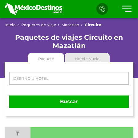
Inicio
Paquetes de viaje
Mazatlán
Circuito
Paquetes de viajes Circuito en
Mazatlán
Paquete
Hotel + Vuelo
Buscar