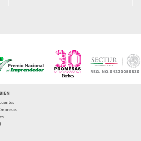
BIÉN
ecuentes
 Empresas
es
l