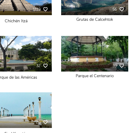
1119
56
Grutas de Calcehtok
Chichén Itzá
32
39
Parque el Centenario
rque de las Américas
20