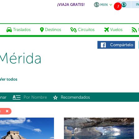
¡VIAJA GRATIS!
I
MXN
3
Traslados
Destinos
Circuitos
Vuelos
Compártelo
Mérida
Ver todos
nar
Por Nombre
Recomendados
e