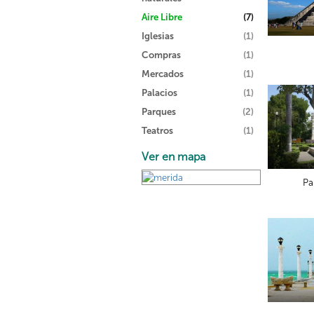
Aire Libre
(7)
Iglesias
(1)
Compras
(1)
Mercados
(1)
Palacios
(1)
Parques
(2)
Teatros
(1)
Ver en mapa
Pa