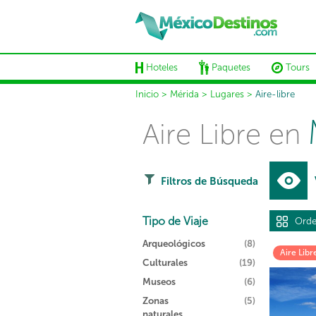
Hoteles
Paquetes
Tours
Inicio
>
Mérida
>
Lugares
>
Aire-libre
Aire Libre en
Filtros de Búsqueda
Tipo de Viaje
Orde
Arqueológicos
(8)
Aire Libr
Culturales
(19)
Museos
(6)
Zonas
(5)
naturales