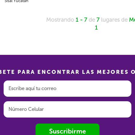
Sisal Yucatán
Mostrando
1 - 7
de
7
lugares de
Mé
1
BETE PARA ENCONTRAR LAS MEJORES 
Suscribirme