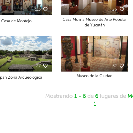
113
26
Casa Molina Museo de Arte Popular
Casa de Montejo
de Yucatán
27
32
Museo de la Ciudad
pán Zona Arqueológica
Mostrando
1 - 6
de
6
lugares de
Mé
1