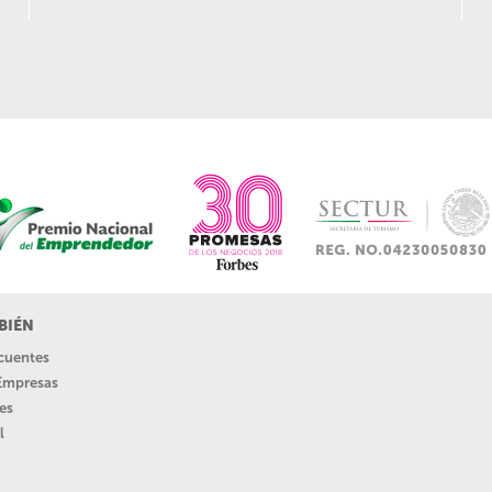
BIÉN
ecuentes
 Empresas
es
l