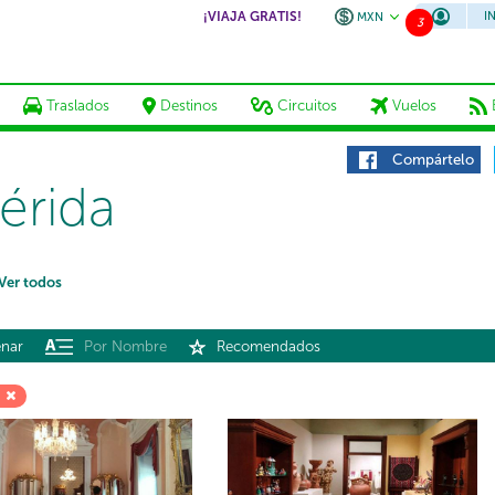
¡VIAJA GRATIS!
I
MXN
3
Traslados
Destinos
Circuitos
Vuelos
Compártelo
érida
Ver todos
nar
Por Nombre
Recomendados